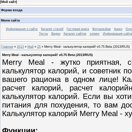
[
Мой сайт
]
Форма входа
Меню сайта
Информация о сайте
Каталог статей
Гостевая книга
Фотоальбом
Книги
Онл
Тесты
Видео
Каталог сайтов
эллинг
Информация сайта
Главная
»
2013
»
Май
»
25
» Merry Meal - калькулятор калорий! v0.75 Beta (2013/RUS)
Merry Meal - калькулятор калорий! v0.75 Beta (2013/RUS)
Merry Meal - жутко приятная, 
калькулятор калорий, и советник п
вашего рациона в одном лице! Ка
расчет калорий, расчет калорий
калькулятор калорий. Если вы хоти
питания для похудения, то вам до
Калькулятор калорий Merry Meal - х
Функции: