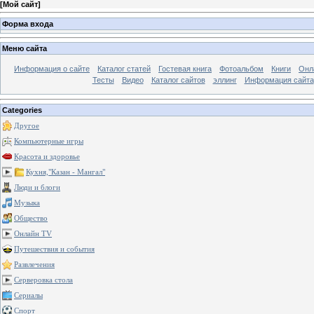
[
Мой сайт
]
Форма входа
Меню сайта
Информация о сайте
Каталог статей
Гостевая книга
Фотоальбом
Книги
Онл
Тесты
Видео
Каталог сайтов
эллинг
Информация сайта
Categories
Другое
Компьютерные игры
Красота и здоровье
Кухня,"Казан - Мангал"
Люди и блоги
Музыка
Общество
Онлайн TV
Путешествия и события
Развлечения
Серверовка стола
Сериалы
Спорт