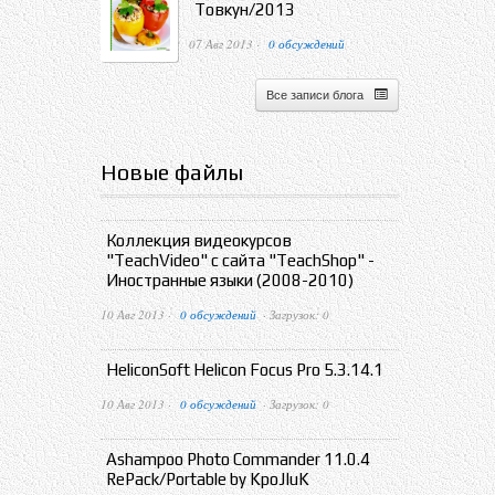
Товкун/2013
07 Авг 2013 ·
0 обсуждений
Все записи блога
Новые файлы
Коллекция видеокурсов
"TeachVideo" с сайта "TeachShop" -
Иностранные языки (2008-2010)
10 Авг 2013 ·
0 обсуждений
· Загрузок: 0
HeliconSoft Helicon Focus Pro 5.3.14.1
10 Авг 2013 ·
0 обсуждений
· Загрузок: 0
Ashampoo Photo Commander 11.0.4
RePack/Portable by KpoJIuK