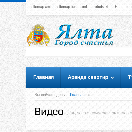
sitemap.xml
sitemap-forum.xml
robots.txt
Наша лен
Системное меню
У вас нет прав просматривать данное меню,
пожалуйста, войдите на сайт под своим
логином или зарегестрируйтесь! Это позволит
вам пользоваться всеми функциями нашего
сайта
Главная
Аренда квартир
Т
Вы сейчас здесь:
Главная
»
Видео
Добро пожаловать к нам на са