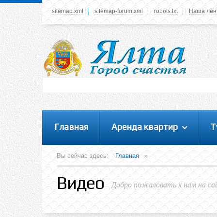
sitemap.xml
sitemap-forum.xml
robots.txt
Наша лен
Системное меню
У вас нет прав просматривать данное меню,
пожалуйста, войдите на сайт под своим
логином или зарегестрируйтесь! Это позволит
вам пользоваться всеми функциями нашего
сайта
Главная
Аренда квартир
Т
Вы сейчас здесь:
Главная
»
Видео
Добро пожаловать к нам на са