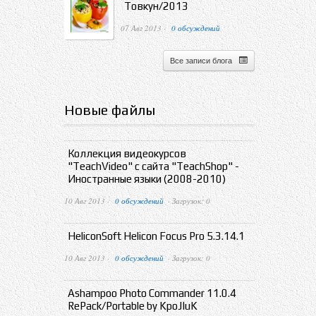
Товкун/2013
07 Авг 2013 ·
0 обсуждений
Все записи блога
Новые файлы
Коллекция видеокурсов
"TeachVideo" с сайта "TeachShop" -
Иностранные языки (2008-2010)
10 Авг 2013 ·
0 обсуждений
· Загрузок: 0
HeliconSoft Helicon Focus Pro 5.3.14.1
10 Авг 2013 ·
0 обсуждений
· Загрузок: 0
Ashampoo Photo Commander 11.0.4
RePack/Portable by KpoJIuK