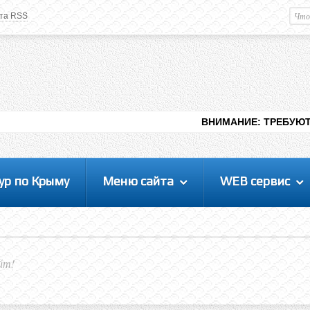
та RSS
Немного о вас
М
Здравствуйте уважаемый
Гость
. Чтобы
пользоваться данной панелью
управления, вам необходимо
авторизоваться на сайте под своим
логином, либо пройти регистрацию.
ВНИМАНИЕ: ТРЕБУЮТСЯ ЛЮДИ ДЛЯ В
ур по Крыму
Меню сайта
WEB сервис
йт!