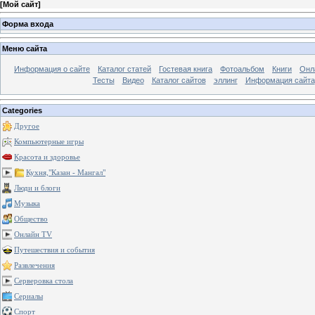
[
Мой сайт
]
Форма входа
Меню сайта
Информация о сайте
Каталог статей
Гостевая книга
Фотоальбом
Книги
Онл
Тесты
Видео
Каталог сайтов
эллинг
Информация сайта
Categories
Другое
Компьютерные игры
Красота и здоровье
Кухня,"Казан - Мангал"
Люди и блоги
Музыка
Общество
Онлайн TV
Путешествия и события
Развлечения
Серверовка стола
Сериалы
Спорт