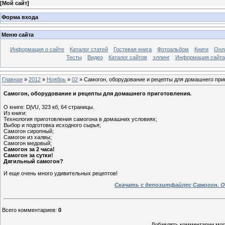
[
Мой сайт
]
Форма входа
Меню сайта
Информация о сайте
Каталог статей
Гостевая книга
Фотоальбом
Книги
Онл
Тесты
Видео
Каталог сайтов
эллинг
Информация сайта
Главная
»
2012
»
Ноябрь
»
02
» Самогон, оборудование и рецепты для домашнего при
Самогон, оборудование и рецепты для домашнего приготовления.
О книге: DjVU, 323 кб, 64 страницы.
Из книги:
Технология приготовления самогона в домашних условиях;
Выбор и подготовка исходного сырья;
Самогон сиропный;
Самогон из халвы;
Самогон медовый;
Самогон за 2 часа!
Самогон за сутки!
Дягильный самогон?
И еще очень много удивительных рецептов!
Скачать с депозитфайлес Самогон. 
Всего комментариев
:
0
Добавлять комментарии могу