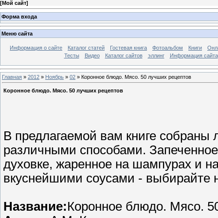
[
Мой сайт
]
Форма входа
Меню сайта
Информация о сайте
Каталог статей
Гостевая книга
Фотоальбом
Книги
Онл
Тесты
Видео
Каталог сайтов
эллинг
Информация сайта
Главная
»
2012
»
Ноябрь
»
02
» Коронное блюдо. Мясо. 50 лучших рецептов
Коронное блюдо. Мясо. 50 лучших рецептов
В предлагаемой вам книге собраны 
различными способами. Запеченное 
духовке, жаренное на шампурах и н
вкуснейшими соусами - выбирайте н
Название:
Коронное блюдо. Мясо. 5