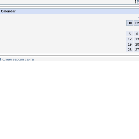
[
Р
Calendar
Пн
Вт
5
6
12
13
19
20
26
27
Полная версия сайта