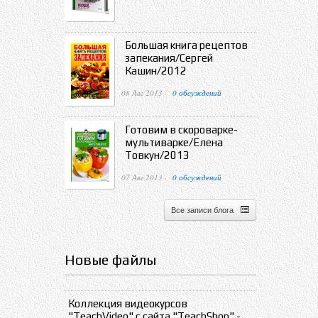
Большая книга рецептов
запекания/Сергей
Кашин/2012
08 Авг 2013 ·
0 обсуждений
Готовим в скороварке-
мультиварке/Елена
Товкун/2013
07 Авг 2013 ·
0 обсуждений
Все записи блога
Новые файлы
Коллекция видеокурсов
"TeachVideo" с сайта "TeachShop" -