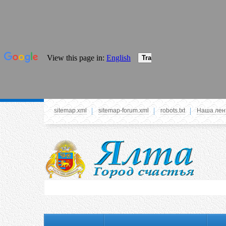
sitemap.xml
sitemap-forum.xml
robots.txt
Наша лен
Системное меню
У вас нет прав просматривать данное меню,
пожалуйста, войдите на сайт под своим
логином или зарегестрируйтесь! Это позволит
вам пользоваться всеми функциями нашего
сайта