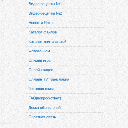
Видео-рецепты №1
Видео-рецепты №2
Новости Ялты
Каталог файлов
Каталог книг и статей
Фотоальбом
Оллайн игры
Онлайн видео
Оллайн TV трансляция
Гостевая книга
FAQ(вопрос/ответ)
Доска объявлений
Обратная связь