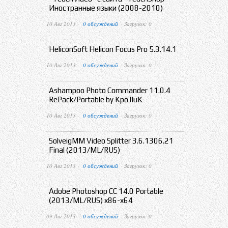
Иностранные языки (2008-2010)
10 Авг 2013 ·
0 обсуждений
· Загрузок: 0
HeliconSoft Helicon Focus Pro 5.3.14.1
10 Авг 2013 ·
0 обсуждений
· Загрузок: 0
Ashampoo Photo Commander 11.0.4
RePack/Portable by KpoJIuK
10 Авг 2013 ·
0 обсуждений
· Загрузок: 0
SolveigMM Video Splitter 3.6.1306.21
Final (2013/ML/RUS)
10 Авг 2013 ·
0 обсуждений
· Загрузок: 0
Adobe Photoshop CC 14.0 Portable
(2013/ML/RUS) x86-x64
09 Авг 2013 ·
0 обсуждений
· Загрузок: 0