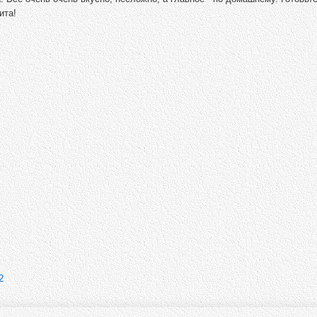
ита!
2