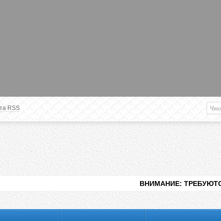
та RSS
Немного о вас
М
Здравствуйте уважаемый
Гость
. Чтобы
пользоваться данной панелью
управления, вам необходимо
авторизоваться на сайте под своим
логином, либо пройти регистрацию.
ВНИМАНИЕ: ТРЕБУЮТСЯ ЛЮДИ ДЛЯ В