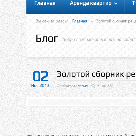
Главная
Аренда квартир
Т
Вы сейчас здесь:
Главная
»
Золотой сборник реце
Блог
Добро пожаловать к нам на сайт!
02
Золотой сборник р
Ноя 2012
833
Опубликовал
Norton
0
журнал поможет приготовить изысканные и простые блюда.