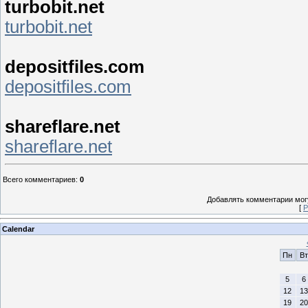
turbobit.net
turbobit.net
depositfiles.com
depositfiles.com
shareflare.net
shareflare.net
Всего комментариев
:
0
Добавлять комментарии могу
[
Р
Calendar
Пн
Вт
5
6
12
13
19
20