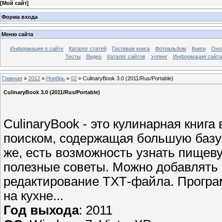
[
Мой сайт
]
Форма входа
Меню сайта
Информация о сайте
Каталог статей
Гостевая книга
Фотоальбом
Книги
Онл
Тесты
Видео
Каталог сайтов
эллинг
Информация сайта
Главная
»
2012
»
Ноябрь
»
02
» CulinaryBook 3.0 (2011/Rus/Portable)
CulinaryBook 3.0 (2011/Rus/Portable)
CulinaryBook - это кулинарная книг
поиском, содержащая большую базу 
же, есть возможность узнать пищев
полезные советы. Можно добавлять
редактирование ТХТ-файла. Програм
на кухне...
Год выхода
: 2011