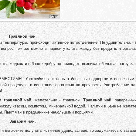
Травяной чай.
 температуры, происходит активное потоотделение. Не удивительно, чт
 вопрос чем же можно в парной утолить жажду без вреда для организ
ства жидкости в бане к добру не приведет: возникает большая нагрузка
ЕСТИМЫ! Употребляя алкоголь в бане, вы подвергаете серьезным 
ной процедуры в испытание организма на прочность. Употребление ал
ю!
ит
травяной чай
, желательно - травяной.
Травяной чай
, заваренны
 жажду квасом, компотом, минеральной водой. Напитки в бане не желат
ы. Пьют чай в предбаннике небольшими порциями.
Заварим чай.
сли вы хотите получить истинное удовольствие, то задумайтесь о завар