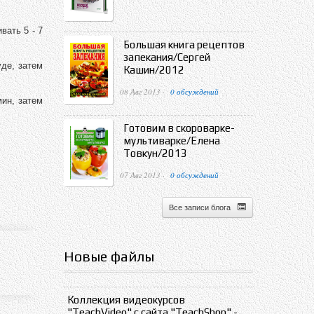
вать 5 - 7
Большая книга рецептов
запекания/Сергей
де, затем
Кашин/2012
08 Авг 2013 ·
0 обсуждений
ин, затем
Готовим в скороварке-
мультиварке/Елена
Товкун/2013
07 Авг 2013 ·
0 обсуждений
Все записи блога
Новые файлы
Коллекция видеокурсов
"TeachVideo" с сайта "TeachShop" -