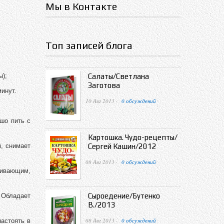
Мы в Контакте
Топ записей блога
Салаты/Светлана
ы);
Заготова
минут.
10 Авг 2013 ·
0 обсуждений
ошо пить с
Картошка. Чудо-рецепты/
м, снимает
Сергей Кашин/2012
08 Авг 2013 ·
0 обсуждений
аивающим,
Сыроедение/Бутенко
Обладает
В./2013
08 Авг 2013 ·
0 обсуждений
астоять в