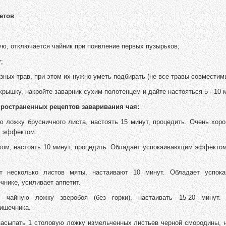
етов
:
ую, отключается чайник при появление первых пузырьков;
;
зных трав, при этом их нужно уметь подбирать (не все травы совместим
 крышку, накройте заварник сухим полотенцем и дайте настояться 5 - 10 
пространенных рецептов заваривания чая:
ую ложку брусничного листа, настоять 15 минут, процедить. Очень хор
м эффектом.
тком, настоять 10 минут, процедить. Обладает успокаивающим эффекто
 несколько листов мяты, настаивают 10 минут. Обладает успок
нике, усиливает аппетит.
чайную ложку зверобоя (без горки), настаивать 15-20 минут. 
ишечника.
засыпать 1 столовую ложку измельченных листьев черной смородины, н