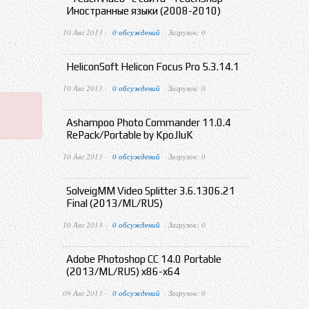
Иностранные языки (2008-2010)
10 Авг 2013 ·
0 обсуждений
· Загрузок: 0
HeliconSoft Helicon Focus Pro 5.3.14.1
10 Авг 2013 ·
0 обсуждений
· Загрузок: 0
Ashampoo Photo Commander 11.0.4
RePack/Portable by KpoJIuK
10 Авг 2013 ·
0 обсуждений
· Загрузок: 0
SolveigMM Video Splitter 3.6.1306.21
Final (2013/ML/RUS)
10 Авг 2013 ·
0 обсуждений
· Загрузок: 0
Adobe Photoshop CC 14.0 Portable
(2013/ML/RUS) x86-x64
09 Авг 2013 ·
0 обсуждений
· Загрузок: 0