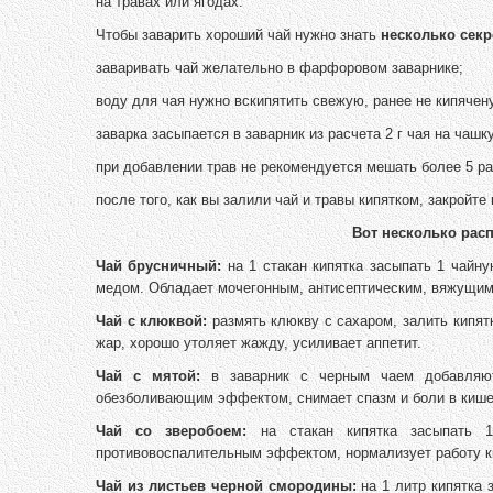
на травах или ягодах.
Чтобы заварить хороший чай нужно знать
несколько секр
заваривать чай желательно в фарфоровом заварнике;
воду для чая нужно вскипятить свежую, ранее не кипячен
заварка засыпается в заварник из расчета 2 г чая на чашку
при добавлении трав не рекомендуется мешать более 5 ра
после того, как вы залили чай и травы кипятком, закройте
Вот несколько рас
Чай брусничный:
на 1 стакан кипятка засыпать 1 чайн
медом. Обладает мочегонным, антисептическим, вяжущи
Чай с клюквой:
размять клюкву с сахаром, залить кипя
жар, хорошо утоляет жажду, усиливает аппетит.
Чай с мятой:
в заварник с черным чаем добавляют
обезболивающим эффектом, снимает спазм и боли в кишеч
Чай со зверобоем:
на стакан кипятка засыпать 1 
противовоспалительным эффектом, нормализует работу к
Чай из листьев черной смородины:
на 1 литр кипятка 