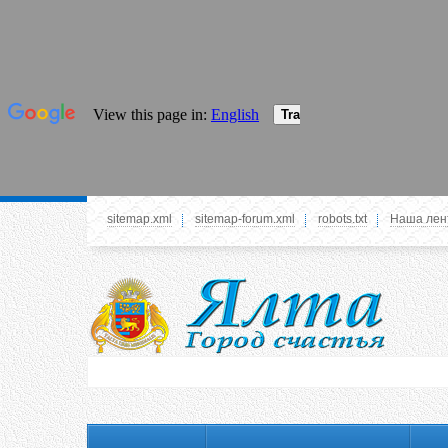
sitemap.xml
sitemap-forum.xml
robots.txt
Наша лен
Системное меню
У вас нет прав просматривать данное меню,
пожалуйста, войдите на сайт под своим
логином или зарегестрируйтесь! Это позволит
вам пользоваться всеми функциями нашего
сайта