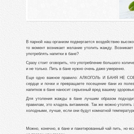
В парной наш организм подвергается воздействию высокой
то момент возникает желание утолить жажду. Возникает
употреблять напитки в бане?
Сразу стоит оговорить, что употребление большого количе
и не только. Пить в бане нужно очень даже умеренно.
Еще одно важное правило: АЛКОГОЛЬ И БАНЯ НЕ СОВМ
сердце и почки и превращаете посещение бани из полез
напитков в бане наносит серьезный вред вашему здоровь
Для утоления жажды в бане лучшим образом подход
правилам, это кладезь витаминов. Так же можно утолять
холодными, лучше, если они будут комнатной температур
Можно, конечно, в бане и пакетированный чай пить, но е