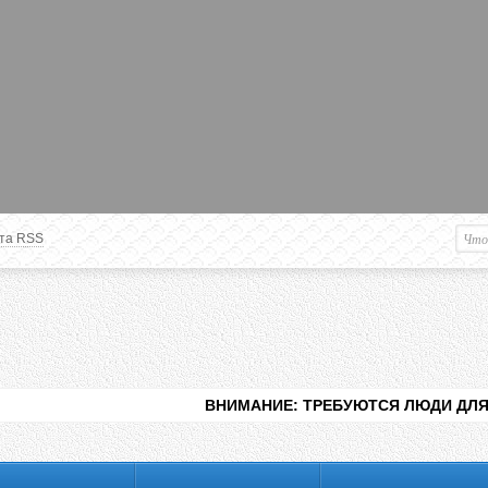
та RSS
Немного о вас
М
Здравствуйте уважаемый
Гость
. Чтобы
пользоваться данной панелью
управления, вам необходимо
авторизоваться на сайте под своим
логином, либо пройти регистрацию.
ВНИМАНИЕ: ТРЕБУЮТСЯ ЛЮДИ ДЛЯ ВИДЕНИЯ РА