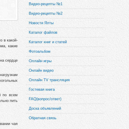
Видео-рецепты №1
Видео-рецепты №2
Новости Ялты
Каталог файлов
о в какой-
Каталог книг и статей
ма, какие
Фотоальбом
 на сердце
Оллайн игры
Онлайн видео
нагрузкам
Оллайн TV трансляция
когольных
Гостевая книга
й по всем
FAQ(вопрос/ответ)
ельно пить
Доска объявлений
Обратная связь
ивании чая