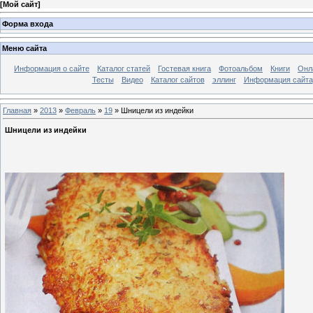
[
Мой сайт
]
Форма входа
Меню сайта
Информация о сайте
Каталог статей
Гостевая книга
Фотоальбом
Книги
Онл
Тесты
Видео
Каталог сайтов
эллинг
Информация сайта
Главная
»
2013
»
Февраль
»
19
» Шницели из индейки
Шницели из индейки