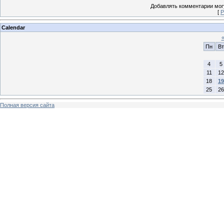
Добавлять комментарии могу
[
Р
Calendar
Пн
Вт
4
5
11
12
18
19
25
26
Полная версия сайта