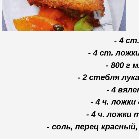
- 4 ст
- 4 ст. лож
- 800 г
- 2 стебля лук
- 4 вял
- 4 ч. ложк
- 4 ч. ложки
- соль, перец красный