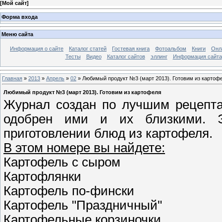
[
Мой сайт
]
Форма входа
Меню сайта
Информация о сайте
Каталог статей
Гостевая книга
Фотоальбом
Книги
Онл
Тесты
Видео
Каталог сайтов
эллинг
Информация сайта
Главная
»
2013
»
Апрель
»
02
» Любимый продукт №3 (март 2013). Готовим из картоф
Любимый продукт №3 (март 2013). Готовим из картофеля
Журнал создан по лучшим рецепта
одобрен ими и их близкими. Э
приготовлении блюд из картофеля.
В этом номере вы найдете:
Картофель с сыром
Картофлянки
Картофель по-фински
Картофель "Праздничный"
Картофельные корзиночки