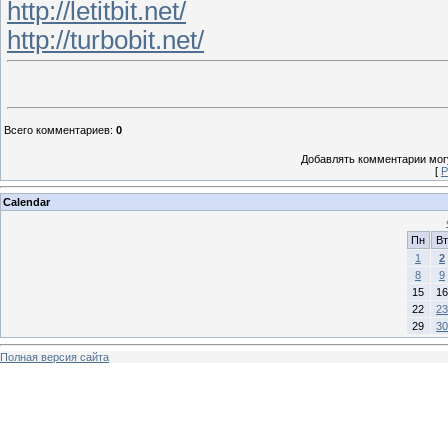
http://letitbit.net/
http://turbobit.net/
Всего комментариев
:
0
Добавлять комментарии могу
[
Р
Calendar
Пн
Вт
1
2
8
9
15
16
22
23
29
30
Полная версия сайта