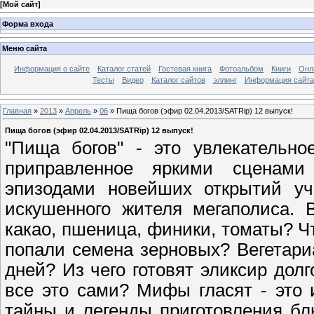
[
Мой сайт
]
Форма входа
Меню сайта
Информация о сайте
Каталог статей
Гостевая книга
Фотоальбом
Книги
Онл
Тесты
Видео
Каталог сайтов
эллинг
Информация сайта
Главная
»
2013
»
Апрель
»
06
» Пища богов (эфир 02.04.2013/SATRip) 12 выпуск!
Пища богов (эфир 02.04.2013/SATRip) 12 выпуск!
"Пища богов" - это увлекательно
приправленное яркими сценами
эпизодами новейших открытий уч
искушенного жителя мегаполиса. 
какао, пшеница, финики, томаты? Ч
попали семена зерновых? Вегетари
дней? Из чего готовят эликсир дол
все это сами? Мифы гласят - это 
тайны и легенды приготовления б