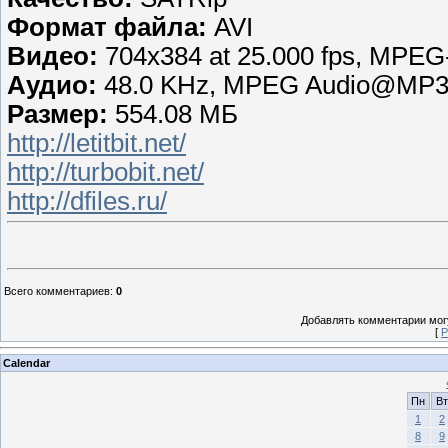
Формат файла:
AVI
Видео:
704x384 at 25.000 fps, MPEG
Аудио:
48.0 KHz, MPEG Audio@MP3, 
Размер:
554.08 МБ
http://letitbit.net/
http://turbobit.net/
http://dfiles.ru/
Всего комментариев
:
0
Добавлять комментарии могу
[
Р
Calendar
Пн
Вт
1
2
8
9