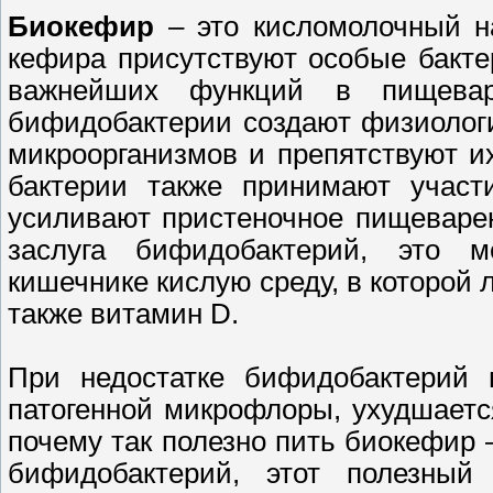
Биокефир
– это кисломолочный на
кефира присутствуют особые бакт
важнейших функций в пищевар
бифидобактерии создают физиологи
микроорганизмов и препятствуют и
бактерии также принимают участ
усиливают пристеночное пищеварен
заслуга бифидобактерий, это 
кишечнике кислую среду, в которой 
также витамин D.
При недостатке бифидобактерий 
патогенной микрофлоры, ухудшаетс
почему так полезно пить биокефир 
бифидобактерий, этот полезный