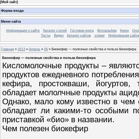
[
Мой сайт
]
Форма входа
Меню сайта
Информация о сайте
Каталог статей
Гостевая книга
Фотоальбом
Книги
Онл
Тесты
Видео
Каталог сайтов
эллинг
Информация сайта
Главная
»
2013
»
Апрель
»
06
» Биокефир — полезные свойства и польза биокефира
Биокефир — полезные свойства и польза биокефира
Кисломолочные продукты – являют
продуктов ежедневного потребления
кефира, простокваши, йогуртов,
обладает мололчные продукты ацид
Однако, мало кому известно в чем
обладает ли какими-то особыми п
приставкой «био» в названии.
Чем полезен биокефир