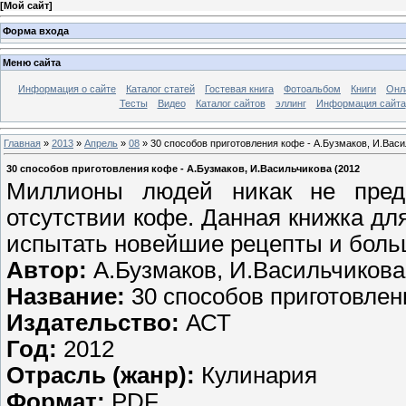
[
Мой сайт
]
Форма входа
Меню сайта
Информация о сайте
Каталог статей
Гостевая книга
Фотоальбом
Книги
Онл
Тесты
Видео
Каталог сайтов
эллинг
Информация сайта
Главная
»
2013
»
Апрель
»
08
» 30 способов приготовления кофе - А.Бузмаков, И.Васи
30 способов приготовления кофе - А.Бузмаков, И.Васильчикова (2012
Миллионы людей никак не предс
отсутствии кофе. Данная книжка для
испытать новейшие рецепты и боль
Автор:
А.Бузмаков, И.Васильчикова
Название:
30 способов приготовлен
Издательство:
АСТ
Год:
2012
Отрасль (жанр):
Кулинария
Формат:
PDF