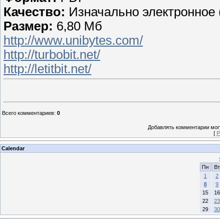
Качество:
Изначально электронное 
Размер:
6,80 Мб
http://www.unibytes.com/
http://turbobit.net/
http://letitbit.net/
Всего комментариев
:
0
Добавлять комментарии могу
[
Р
Calendar
Пн
Вт
1
2
8
9
15
16
22
23
29
30