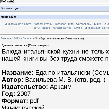
[
Мой сайт
]
Форма входа
Меню сайта
Информация о сайте
Каталог статей
Гостевая книга
Фотоальбом
Книги
Онл
Тесты
Видео
Каталог сайтов
эллинг
Информация сайта
Главная
»
2013
»
Апрель
»
09
» Еда по-итальянски (Семь поварят)
Еда по-итальянски (Семь поварят)
Блюда итальянской кухни не тольк
нашей книги вы без труда сможете п
=
Название:
Еда по-итальянски (Семь
Автор:
Васильева М. В. (отв. ред. )
Издательство:
Аркаим
Год:
2007
Формат:
pdf
Язык:
русский