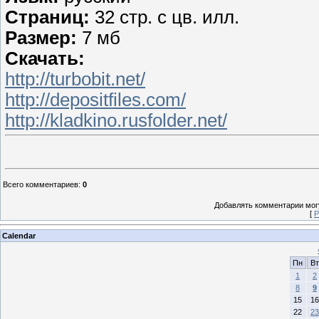
Cтраниц:
32 стр. с цв. илл.
Размер:
7 мб
Скачать:
http://turbobit.net/
http://depositfiles.com/
http://kladkino.rusfolder.net/
Всего комментариев
:
0
Добавлять комментарии могу
[
Р
Calendar
Пн
Вт
1
2
8
9
15
16
22
23