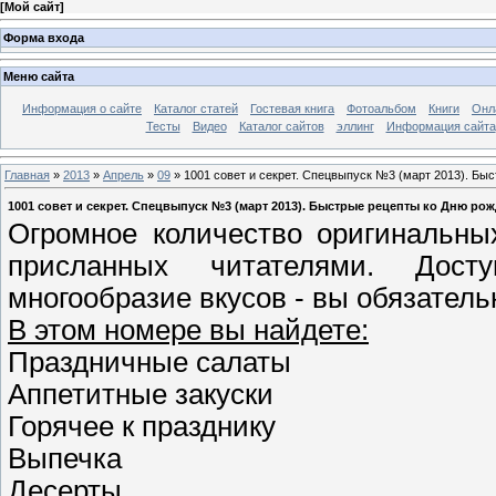
[
Мой сайт
]
Форма входа
Меню сайта
Информация о сайте
Каталог статей
Гостевая книга
Фотоальбом
Книги
Онл
Тесты
Видео
Каталог сайтов
эллинг
Информация сайта
Главная
»
2013
»
Апрель
»
09
» 1001 совет и секрет. Спецвыпуск №3 (март 2013). Бы
1001 совет и секрет. Спецвыпуск №3 (март 2013). Быстрые рецепты ко Дню ро
Огромное количество оригинальны
присланных читателями. Дост
многообразие вкусов - вы обязатель
В этом номере вы найдете:
Праздничные салаты
Аппетитные закуски
Горячее к празднику
Выпечка
Десерты