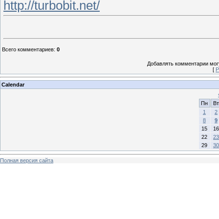
http://turbobit.net/
Всего комментариев
:
0
Добавлять комментарии могу
[
Р
Calendar
Пн
Вт
1
2
8
9
15
16
22
23
29
30
Полная версия сайта