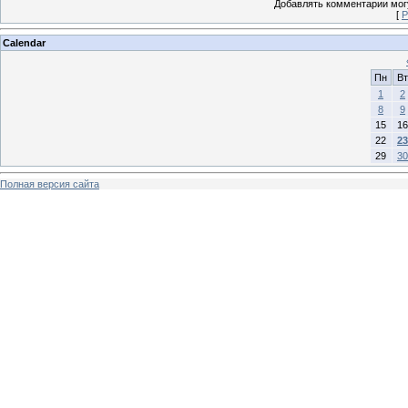
Добавлять комментарии могу
[
Р
Calendar
Пн
Вт
1
2
8
9
15
16
22
23
29
30
Полная версия сайта