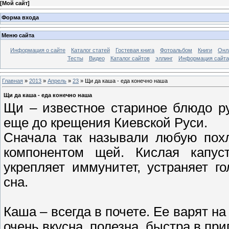
[
Мой сайт
]
Форма входа
Меню сайта
Информация о сайте
Каталог статей
Гостевая книга
Фотоальбом
Книги
Онл
Тесты
Видео
Каталог сайтов
эллинг
Информация сайта
Главная
»
2013
»
Апрель
»
23
» Щи да каша - еда конечно наша
Щи да каша - еда конечно наша
Щи – известное стариное блюдо ру
еще до крещения Киевской Руси.
Сначала так называли любую похл
компонентом щей. Кислая капус
укрепляет иммунитет, устраняет г
сна.
Каша – всегда в почете. Ее варят н
очень вкусна, полезна, быстра в при