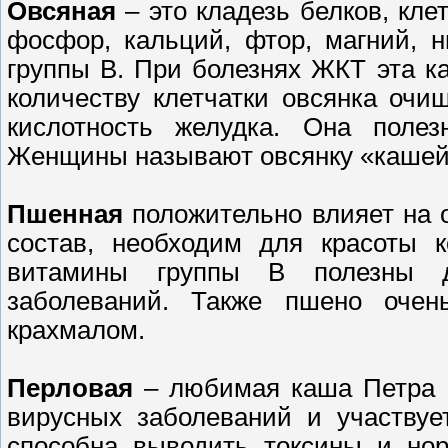
Овсяная
– это кладезь белков, кле
фосфор, кальций, фтор, магний, н
группы В. При болезнях ЖКТ эта к
количеству клетчатки овсянка очи
кислотность желудка. Она поле
Женщины называют овсянку «кашей
Пшенная
положительно влияет на 
состав, необходим для красоты 
витамины группы В полезны дл
заболеваний. Также пшено очень
крахмалом.
Перловая
– любимая каша Петра I
вирусных заболеваний и участвуе
способна выводить токсины и но