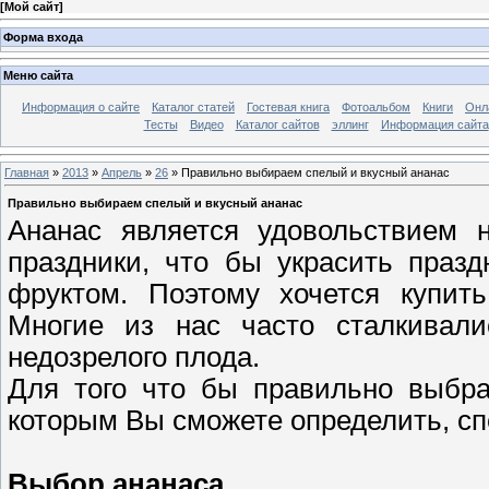
[
Мой сайт
]
Форма входа
Меню сайта
Информация о сайте
Каталог статей
Гостевая книга
Фотоальбом
Книги
Онл
Тесты
Видео
Каталог сайтов
эллинг
Информация сайта
Главная
»
2013
»
Апрель
»
26
» Правильно выбираем спелый и вкусный ананас
Правильно выбираем спелый и вкусный ананас
Ананас является удовольствием 
праздники, что бы украсить праз
фруктом. Поэтому хочется купит
Многие из нас часто сталкивали
недозрелого плода.
Для того что бы правильно выбра
которым Вы сможете определить, сп
Выбор ананаса