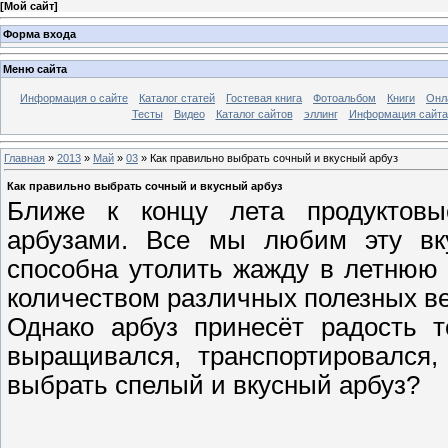
[
Мой сайт
]
Форма входа
Меню сайта
Информация о сайте
Каталог статей
Гостевая книга
Фотоальбом
Книги
Онл
Тесты
Видео
Каталог сайтов
эллинг
Информация сайта
Главная
»
2013
»
Май
»
03
» Как правильно выбрать сочный и вкусный арбуз
Как правильно выбрать сочный и вкусный арбуз
Ближе к концу лета продуктовы
арбузами. Все мы любим эту вку
способна утолить жажду в летнюю 
количеством различных полезных в
Однако арбуз принесёт радость т
выращивался, транспортировался,
выбрать спелый и вкусный арбуз?