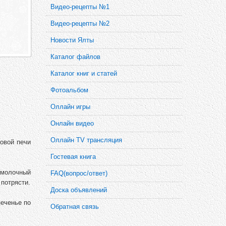
Видео-рецепты №1
Видео-рецепты №2
Новости Ялты
Каталог файлов
Каталог книг и статей
Фотоальбом
Оллайн игры
Онлайн видео
Оллайн TV трансляция
новой печи
Гостевая книга
 молочный
FAQ(вопрос/ответ)
 потрясти.
Доска объявлений
печенье по
Обратная связь