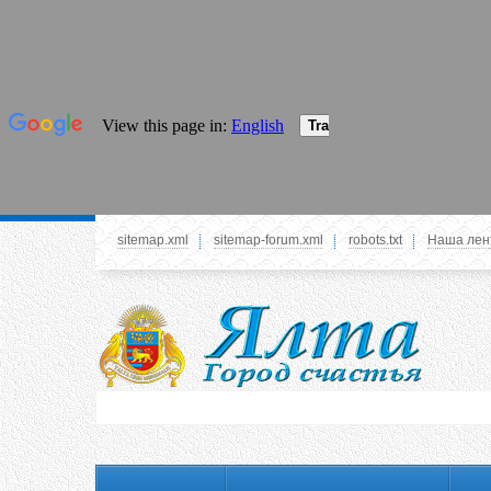
sitemap.xml
sitemap-forum.xml
robots.txt
Наша лен
Системное меню
У вас нет прав просматривать данное меню,
пожалуйста, войдите на сайт под своим
логином или зарегестрируйтесь! Это позволит
вам пользоваться всеми функциями нашего
сайта