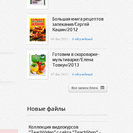
Большая книга рецептов
запекания/Сергей
Кашин/2012
08 Авг 2013 ·
0 обсуждений
Готовим в скороварке-
мультиварке/Елена
Товкун/2013
07 Авг 2013 ·
0 обсуждений
Все записи блога
Новые файлы
Коллекция видеокурсов
"TeachVideo" с сайта "TeachShop" -