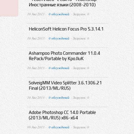
Иностранные языки (2008-2010)
10 Авг 2013 ·
0 обсуждений
· Загрузок: 0
HeliconSoft Helicon Focus Pro 5.3.14.1
10 Авг 2013 ·
0 обсуждений
· Загрузок: 0
Ashampoo Photo Commander 11.0.4
RePack/Portable by KpoJIuK
10 Авг 2013 ·
0 обсуждений
· Загрузок: 0
SolveigMM Video Splitter 3.6.1306.21
Final (2013/ML/RUS)
10 Авг 2013 ·
0 обсуждений
· Загрузок: 0
Adobe Photoshop CC 14.0 Portable
(2013/ML/RUS) x86-x64
09 Авг 2013 ·
0 обсуждений
· Загрузок: 0