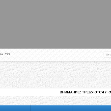
та RSS
Немного о вас
М
Здравствуйте уважаемый
Гость
. Чтобы
пользоваться данной панелью
управления, вам необходимо
авторизоваться на сайте под своим
логином, либо пройти регистрацию.
ВНИМАНИЕ: ТРЕБУЮТСЯ ЛЮДИ ДЛЯ ВИДЕНИ