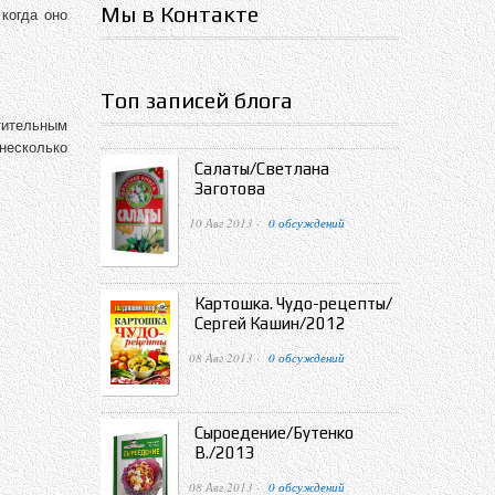
Мы в Контакте
 когда оно
Топ записей блога
тительным
несколько
Салаты/Светлана
Заготова
10 Авг 2013 ·
0 обсуждений
Картошка. Чудо-рецепты/
Сергей Кашин/2012
08 Авг 2013 ·
0 обсуждений
Сыроедение/Бутенко
В./2013
08 Авг 2013 ·
0 обсуждений