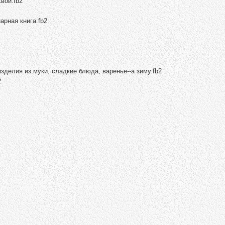
вои.fb2
арная книга.fb2
зделия из муки, сладкие блюда, варенье--а зиму.fb2
2