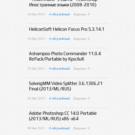
Иностранные языки (2008-2010)
10 Авг 2013 ·
0 обсуждений
· Загрузок: 0
HeliconSoft Helicon Focus Pro 5.3.14.1
10 Авг 2013 ·
0 обсуждений
· Загрузок: 0
Ashampoo Photo Commander 11.0.4
RePack/Portable by KpoJIuK
10 Авг 2013 ·
0 обсуждений
· Загрузок: 0
SolveigMM Video Splitter 3.6.1306.21
Final (2013/ML/RUS)
10 Авг 2013 ·
0 обсуждений
· Загрузок: 0
Adobe Photoshop CC 14.0 Portable
(2013/ML/RUS) x86-x64
09 Авг 2013 ·
0 обсуждений
· Загрузок: 0