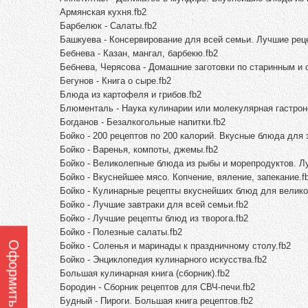
Армянская кухня.fb2
Барбелюк - Салаты.fb2
Башкуева - Консервирование для всей семьи. Лучшие реце
Бебнева - Казан, мангал, барбекю.fb2
Бебнева, Черясова - Домашние заготовки по старинным и
Бегунов - Книга о сыре.fb2
Блюда из картофеля и грибов.fb2
Блюменталь - Наука кулинарии или молекулярная гастрон
Богданов - Безалкогольные напитки.fb2
Бойко - 200 рецептов по 200 калорий. Вкусные блюда для 
Бойко - Варенья, компоты, джемы.fb2
Бойко - Великолепные блюда из рыбы и морепродуктов. Л
Бойко - Вкуснейшее мясо. Копчение, вяление, запекание.f
Бойко - Кулинарные рецепты вкуснейших блюд для великол
Бойко - Лучшие завтраки для всей семьи.fb2
Бойко - Лучшие рецепты блюд из творога.fb2
Бойко - Полезные салаты.fb2
Бойко - Соленья и маринады к праздничному столу.fb2
Бойко - Энциклопедия кулинарного искусства.fb2
Большая кулинарная книга (сборник).fb2
Бородин - Сборник рецептов для СВЧ-печи.fb2
Будный - Пироги. Большая книга рецептов.fb2