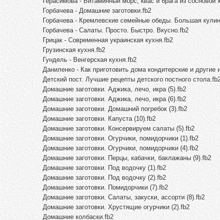
Герасимова - Витаминный морс, квас и брага из сосновой х
Горбачева - Домашние заготовки.fb2
Горбачева - Кремлевские семейные обеды. Большая кулин
Горбачева - Салаты. Просто. Быстро. Вкусно.fb2
Грицак - Современная украинская кухня.fb2
Грузинская кухня.fb2
Гундель - Венгерская кухня.fb2
Даниленко - Как приготовить дома кондитерские и другие и
Детский пост. Лучшие рецепты детского постного стола.fb
Домашние заготовки. Аджика, лечо, икра (5).fb2
Домашние заготовки. Аджика, лечо, икра (6).fb2
Домашние заготовки. Домашний погребок (3).fb2
Домашние заготовки. Капуста (10).fb2
Домашние заготовки. Консервируем салаты (5).fb2
Домашние заготовки. Огурчики, помидорчики (1).fb2
Домашние заготовки. Огурчики, помидорчики (4).fb2
Домашние заготовки. Перцы, кабачки, баклажаны (9).fb2
Домашние заготовки. Под водочку (1).fb2
Домашние заготовки. Под водочку (2).fb2
Домашние заготовки. Помидорчики (7).fb2
Домашние заготовки. Салаты, закуски, ассорти (8).fb2
Домашние заготовки. Хрустящие огурчики (2).fb2
Домашние колбаски.fb2