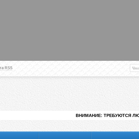
та RSS
Немного о вас
М
Здравствуйте уважаемый
Гость
. Чтобы
пользоваться данной панелью
управления, вам необходимо
авторизоваться на сайте под своим
логином, либо пройти регистрацию.
ВНИМАНИЕ: ТРЕБУЮТСЯ ЛЮДИ ДЛЯ ВИДЕНИЯ