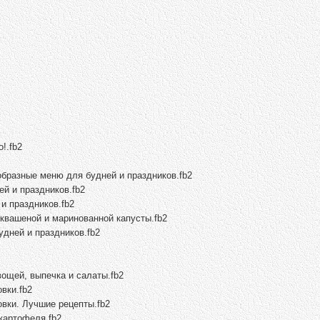
!.fb2
образные меню для будней и праздников.fb2
й и праздников.fb2
и праздников.fb2
 квашеной и маринованной капусты.fb2
удней и праздников.fb2
вощей, выпечка и салаты.fb2
вки.fb2
вки. Лучшие рецепты.fb2
картофеля.fb2