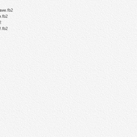
вие.fb2
.fb2
2
.fb2