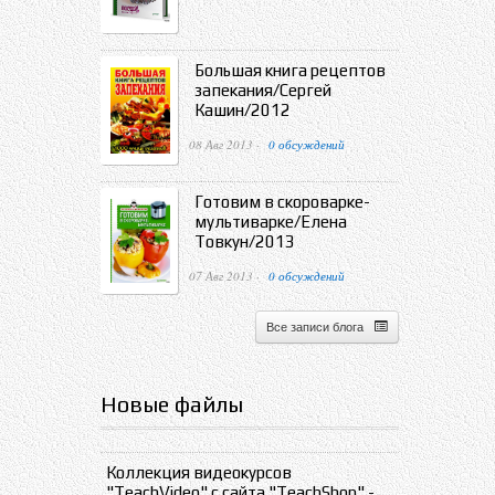
Большая книга рецептов
запекания/Сергей
Кашин/2012
08 Авг 2013 ·
0 обсуждений
Готовим в скороварке-
мультиварке/Елена
Товкун/2013
07 Авг 2013 ·
0 обсуждений
Все записи блога
Новые файлы
Коллекция видеокурсов
"TeachVideo" с сайта "TeachShop" -