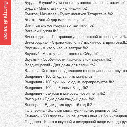
Оформить быстрый заказ
Бурда - Вкусно! Кулинарные путешествия со знатоком.fb2
Бурда - Мои статьи о кулинарии.fb2
Бушков, Мазитова - Букет напитков Татарстана.fb2
Бялко - Божий дар или яичница.fb2
Ван - Китайское искусство чаепития.fb2
Веганский ужин.fb2
Виногродская - Прекрасное дерево южной стороны, или Ча
Виногродская - Страна чая, или Изысканность простоты.fb
Вкусный - А что у нас на завтрак.fb2
Вкусный - А что у нас сегодня на Обед.fb2
Вкусный - Особенности национальной закуски.fb2
Владимирский - Для дома для семьи.fb2
Влахова, Хосташова - Домашнее консервирование фруктов
Выдревич - 100 блюд за пять минут.fb2
Выдревич - 100 лучших блюд из морепродуктов.fb2
Выдревич - 100 необычных блюд.fb2
Выдревич - Закуски в микроволновой печи.fb2
Высоцкая - Едим дома каждый день.fb2
Высоцкая - Едим дома круглый год.fb2
Гальперина - Золотая книга кулинарных рецептов.fb2
Гаманюк - 500 простейших рецептов блюд из 3-х ингредиен
Генделев - Книга о вкусной и нездоровой пище или еда ру