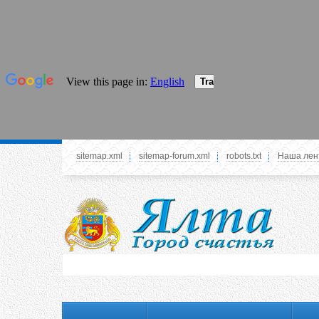
sitemap.xml
sitemap-forum.xml
robots.txt
Наша лен
Системное меню
У вас нет прав просматривать данное меню,
пожалуйста, войдите на сайт под своим
логином или зарегестрируйтесь! Это позволит
вам пользоваться всеми функциями нашего
сайта