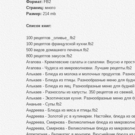
Формат:
FB2
Страниц:
много
Размер:
214 mb
Список книг:
100 рецептов _оливье_.fb2
100 рецептов французской кухни.fb2
500 видов домашнего печенья.fb2
800 рецептов закусок.fb2
Агапова - Кремлевские салаты и салатики. Вкусно и просто
Агапова - Чудеса из микроволновки. Лучшие рецепты.fb2
Алькаев - Блюда из молока и молочных продуктов. Разно
Алькаев - Блюда из птицы. Разнообразные меню для будне
Алькаев - Блюда из яиц. Разнообразные меню для будней 
Алькаев - Разносолы из капусты. 350 рецептов из свежей,
Алькаев - Экзотическая кухня. Разнообразные меню для б
Ананьев - Супы.fb2
Андреева - Блюда из мяса и птицы.fb2
Андреева - Золотой ус в кулинарии. Настойки, блюда из о
Андреева, Смирнова - Великолепные блюда из микроволно
Андреева, Смирнова - Великолепные блюда из микроволно
Аппетитная - Деликатес в мундире. Вкуснейшие блюда из 