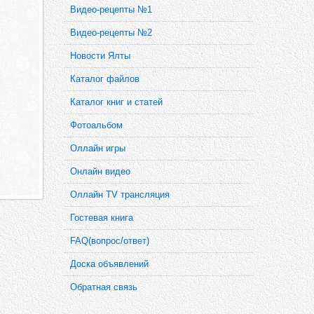
Видео-рецепты №1
Видео-рецепты №2
Новости Ялты
Каталог файлов
Каталог книг и статей
Фотоальбом
Оллайн игры
Онлайн видео
Оллайн TV трансляция
Гостевая книга
FAQ(вопрос/ответ)
Доска объявлений
Обратная связь