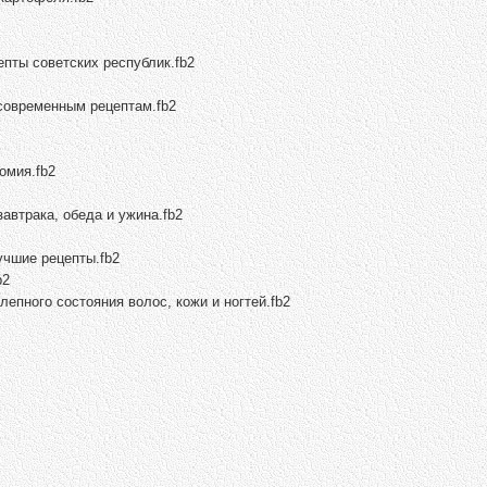
пты советских республик.fb2
 современным рецептам.fb2
омия.fb2
завтрака, обеда и ужина.fb2
учшие рецепты.fb2
b2
епного состояния волос, кожи и ногтей.fb2