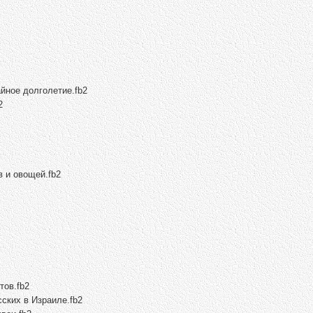
йное долголетие.fb2
2
 и овощей.fb2
тов.fb2
сских в Израиле.fb2