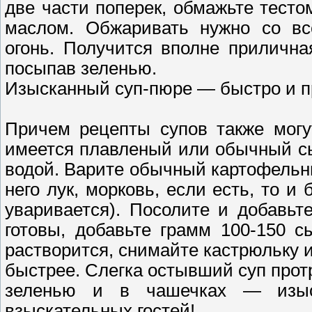
две части поперек, обмажьте тест
маслом. Обжаривать нужно со все
огонь. Получится вполне прилична
посыпав зеленью.
Изысканный суп-пюре — быстро и п
Причем рецепты супов также мог
имеется плавленый или обычный сыр
водой. Варите обычный картофельны
него лук, морковь, если есть, то и
уваривается). Посолите и добавьт
готовы, добавьте грамм 100-150 с
растворится, снимайте кастрюльку 
быстрее. Слегка остывший суп протр
зеленью и в чашечках — изыс
взыскательных гостей!