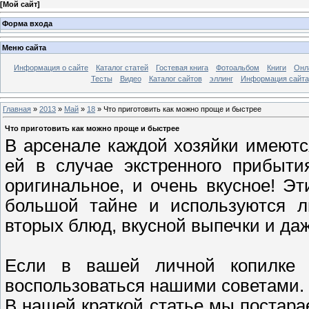
[
Мой сайт
]
Форма входа
Меню сайта
Информация о сайте
Каталог статей
Гостевая книга
Фотоальбом
Книги
Онл
Тесты
Видео
Каталог сайтов
эллинг
Информация сайта
Главная
»
2013
»
Май
»
18
» Что приготовить как можно проще и быстрее
Что приготовить как можно проще и быстрее
В арсенале каждой хозяйки имеютс
ей в случае экстренного прибыти
оригинальное, и очень вкусное! Э
большой тайне и используются л
вторых блюд, вкусной выпечки и даж
Если в вашей личной копилке 
воспользоваться нашими советами.
В нашей краткой статье мы постар