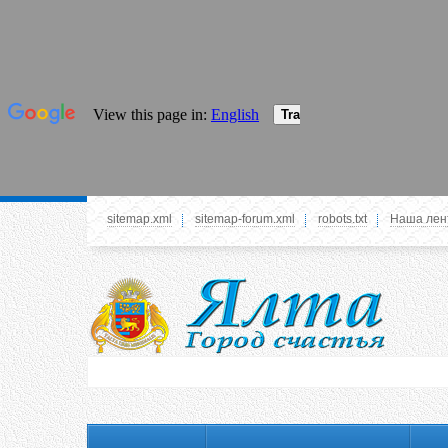
sitemap.xml
sitemap-forum.xml
robots.txt
Наша лен
Системное меню
У вас нет прав просматривать данное меню,
пожалуйста, войдите на сайт под своим
логином или зарегестрируйтесь! Это позволит
вам пользоваться всеми функциями нашего
сайта