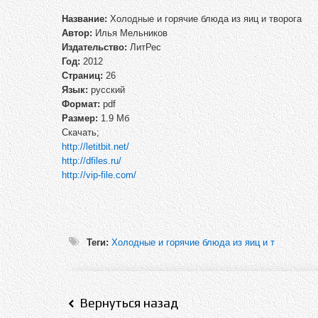
Название:
Холодные и горячие блюда из яиц и творога
Автор:
Илья Мельников
Издательство:
ЛитРес
Год:
2012
Страниц:
26
Язык:
русский
Формат:
pdf
Размер:
1.9 Мб
Скачать;
http://letitbit.net/
http://dfiles.ru/
http://vip-file.com/
Теги:
Холодные и горячие блюда из яиц и т
Вернуться назад