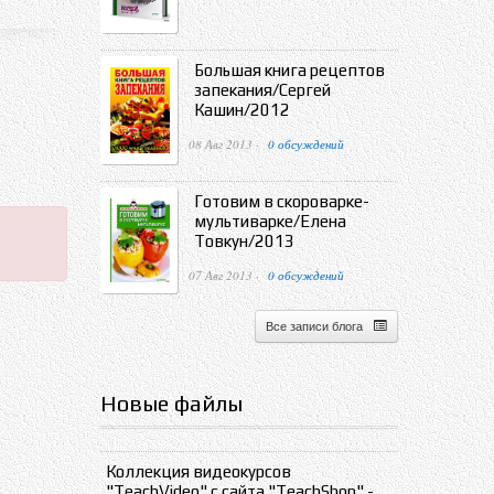
Большая книга рецептов
запекания/Сергей
Кашин/2012
08 Авг 2013 ·
0 обсуждений
Готовим в скороварке-
мультиварке/Елена
Товкун/2013
07 Авг 2013 ·
0 обсуждений
Все записи блога
Новые файлы
Коллекция видеокурсов
"TeachVideo" с сайта "TeachShop" -