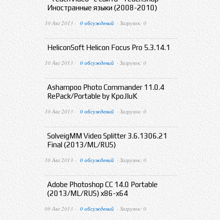
Иностранные языки (2008-2010)
10 Авг 2013 ·
0 обсуждений
· Загрузок: 0
HeliconSoft Helicon Focus Pro 5.3.14.1
10 Авг 2013 ·
0 обсуждений
· Загрузок: 0
Ashampoo Photo Commander 11.0.4
RePack/Portable by KpoJIuK
10 Авг 2013 ·
0 обсуждений
· Загрузок: 0
SolveigMM Video Splitter 3.6.1306.21
Final (2013/ML/RUS)
10 Авг 2013 ·
0 обсуждений
· Загрузок: 0
Adobe Photoshop CC 14.0 Portable
(2013/ML/RUS) x86-x64
09 Авг 2013 ·
0 обсуждений
· Загрузок: 0