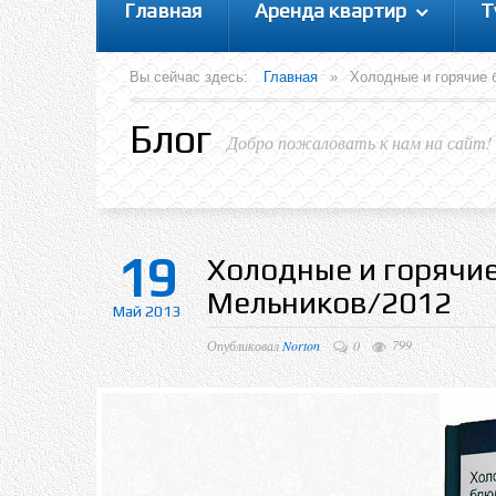
Главная
Аренда квартир
Т
Вы сейчас здесь:
Главная
»
Холодные и горячие б
Блог
Добро пожаловать к нам на сайт!
19
Холодные и горячие
Мельников/2012
Май 2013
799
Опубликовал
Norton
0