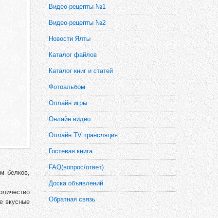
Видео-рецепты №1
Видео-рецепты №2
Новости Ялты
Каталог файлов
Каталог книг и статей
Фотоальбом
Оллайн игры
Онлайн видео
Оллайн TV трансляция
Гостевая книга
FAQ(вопрос/ответ)
м белков,
Доска объявлений
количество
Обратная связь
ые вкусные