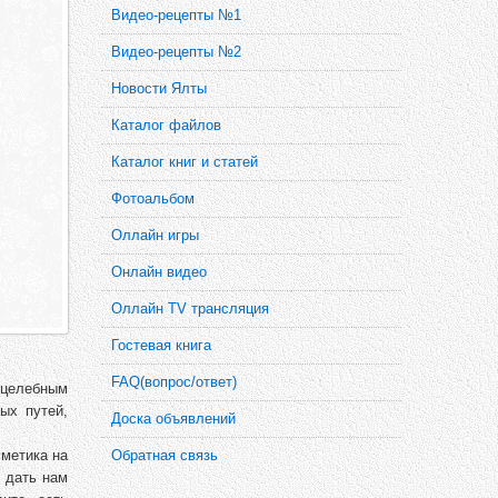
Видео-рецепты №1
Видео-рецепты №2
Новости Ялты
Каталог файлов
Каталог книг и статей
Фотоальбом
Оллайн игры
Онлайн видео
Оллайн TV трансляция
Гостевая книга
FAQ(вопрос/ответ)
 целебным
ых путей,
Доска объявлений
Обратная связь
сметика на
 дать нам