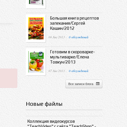
Большая книга рецептов
запекания/Сергей
Кашин/2012
08 Авг 2013 ·
0 обсуждений
Готовим в скороварке-
мультиварке/Елена
Товкун/2013
07 Авг 2013 ·
0 обсуждений
Все записи блога
Новые файлы
Коллекция видеокурсов
"TeachVideo" с сайта "TeachShop" -