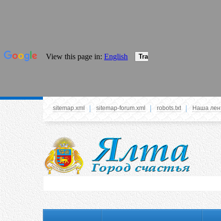
sitemap.xml
sitemap-forum.xml
robots.txt
Наша лен
Системное меню
У вас нет прав просматривать данное меню,
пожалуйста, войдите на сайт под своим
логином или зарегестрируйтесь! Это позволит
вам пользоваться всеми функциями нашего
сайта