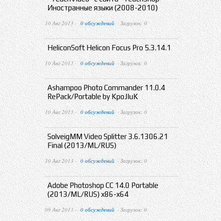
Иностранные языки (2008-2010)
10 Авг 2013 ·
0 обсуждений
· Загрузок: 0
HeliconSoft Helicon Focus Pro 5.3.14.1
10 Авг 2013 ·
0 обсуждений
· Загрузок: 0
Ashampoo Photo Commander 11.0.4
RePack/Portable by KpoJIuK
10 Авг 2013 ·
0 обсуждений
· Загрузок: 0
SolveigMM Video Splitter 3.6.1306.21
Final (2013/ML/RUS)
10 Авг 2013 ·
0 обсуждений
· Загрузок: 0
Adobe Photoshop CC 14.0 Portable
(2013/ML/RUS) x86-x64
09 Авг 2013 ·
0 обсуждений
· Загрузок: 0