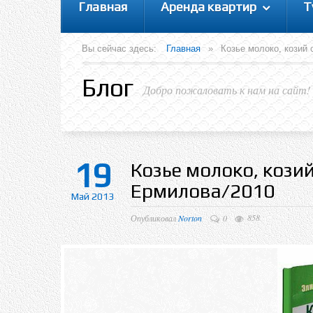
Главная
Аренда квартир
Т
Вы сейчас здесь:
Главная
»
Козье молоко, козий 
Блог
Добро пожаловать к нам на сайт!
19
Козье молоко, кози
Ермилова/2010
Май 2013
858
Опубликовал
Norton
0