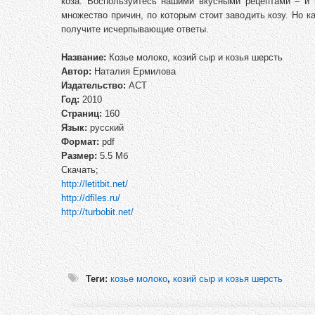
коза. Воспользуйтесь нашими вкусными рецептами – и 
множество причин, по которым стоит заводить козу. Но к
получите исчерпывающие ответы.
Название:
Козье молоко, козий сыр и козья шерсть
Автор:
Наталия Ермилова
Издательство:
АСТ
Год:
2010
Страниц:
160
Язык:
русский
Формат:
pdf
Размер:
5.5 Мб
Скачать;
http://letitbit.net/
http://dfiles.ru/
http://turbobit.net/
Теги:
козье молоко
,
козий сыр и козья шерсть