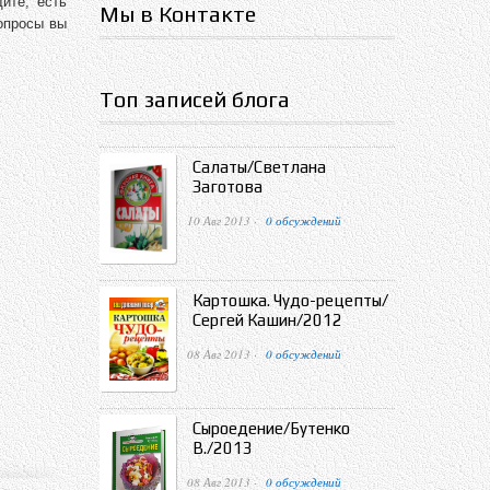
ите, есть
Мы в Контакте
вопросы вы
Топ записей блога
Салаты/Светлана
Заготова
10 Авг 2013 ·
0 обсуждений
Картошка. Чудо-рецепты/
Сергей Кашин/2012
08 Авг 2013 ·
0 обсуждений
Сыроедение/Бутенко
В./2013
08 Авг 2013 ·
0 обсуждений