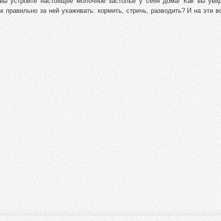
вы устроите настоящее молочное застолье у себя дома! Как вы увид
ак правильно за ней ухаживать: кормить, стричь, разводить? И на эти 