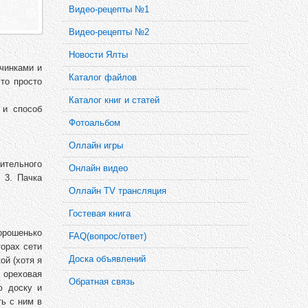
Видео-рецепты №1
Видео-рецепты №2
Новости Ялты
чинками и
Каталог файлов
это просто
Каталог книг и статей
 и способ
Фотоальбом
Оллайн игры
тительного
Онлайн видео
 3. Пачка
Оллайн TV трансляция
Гостевая книга
орошенько
FAQ(вопрос/ответ)
торах сети
Доска объявлений
ой (хотя я
 ореховая
Обратная связь
ю доску и
ть с ним в