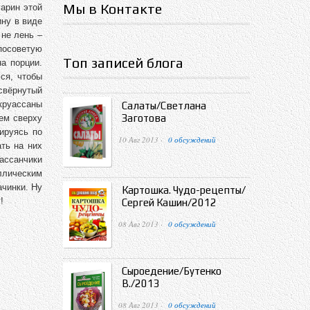
Мы в Контакте
гарин этой
ину в виде
 не лень –
посоветую
Топ записей блога
на порции.
ся, чтобы
свёрнутый
круассаны
Салаты/Светлана
Заготова
аем сверху
ируясь по
10 Авг 2013 ·
0 обсуждений
ть на них
уассанчики
ллическим
ачинки. Ну
Картошка. Чудо-рецепты/
!
Сергей Кашин/2012
08 Авг 2013 ·
0 обсуждений
Сыроедение/Бутенко
В./2013
08 Авг 2013 ·
0 обсуждений