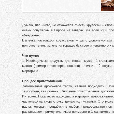
Думаю, что никто, не откажется съесть круассан – слоё
очень популярны в Европе на завтрак. Да если их и про
объедение!
Выпечка настоящих круассанов – дело довольно-таки 
приготовления, испечь их гораздо быстрее и ненамного х
Что нужно
1. Необходимые продукты для теста:– мука – 1 килограм
масла (примерно четверть стакана);– яички – 2 штуки;
маргарина.
Процесс приготовления
Замешиваем дрожжевое тесто, ставим подходить. Пок
заморожен, как камень. Описание приготовления дрожжев
Интернет. Пока тесто подходит, а маргарин замораживает
частенько на скорую руку делаю их пустыми). Это може
паста, которая продаётся в любом продовольственном
раскатываем прямоугольником примерно в 1 сантиметр то