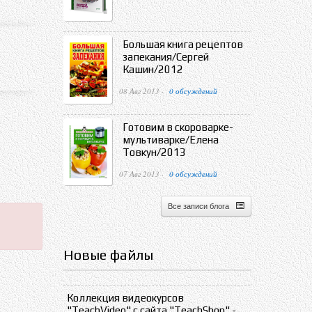
Большая книга рецептов
запекания/Сергей
Кашин/2012
08 Авг 2013 ·
0 обсуждений
Готовим в скороварке-
мультиварке/Елена
Товкун/2013
07 Авг 2013 ·
0 обсуждений
Все записи блога
Новые файлы
Коллекция видеокурсов
"TeachVideo" с сайта "TeachShop" -