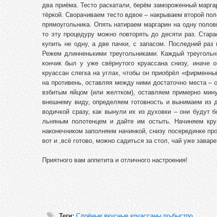
два приёма. Тесто раскатали, берём замороженный марга
тёркой. Сворачиваем тесто вдвое – накрываем второй пол
прямоугольника. Опять натираем маргарин на одну полови
то эту процедуру можно повторять до десяти раз. Стара
купить не одну, а две пачки, с запасом. Последний раз
Режем длинненькими треугольниками. Каждый треугольни
кончик был у уже свёрнутого круассана снизу, иначе 
круассан слегка на углах, чтобы он приобрёл «фирменны
на противень, оставляя между ними достаточно места – 
взбитым яйцом (или желтком), оставляем примерно мину
внешнему виду, определяем готовность и вынимаем из д
водичкой сразу, как вынули их из духовки – они будут 
льняным полотенцем и дайте им остыть. Начиняем кр
наконечником заполняем начинкой, снизу посерединке пр
вот и ,всё готово, можно садиться за стол, чай уже завар
Приятного вам аппетита и отличного настроения!
Теги:
Слоёные вкусные круассаны по-быстро