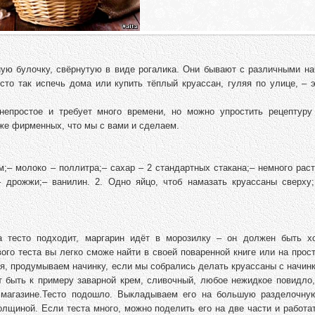
ную булочку, свёрнутую в виде рогалика. Они бывают с различными на
сто так испечь дома или купить тёплый круассан, гуляя по улице, – 
непростое и требует много времени, но можно упростить рецептуру
уже фирменных, что мы с вами и сделаем.
м;– молоко – поллитра;– сахар – 2 стандартных стакана;– немного рас
– дрожжи;– ванилин. 2. Одно яйцо, чтоб намазать круассаны сверху;
а тесто подходит, маргарин идёт в морозилку – он должен быть х
ого теста вы легко сможе найти в своей поваренной книге или на прос
ся, продумываем начинку, если мы собрались делать круассаны с начинк
т быть к примеру заварной крем, сливочный, любое нежидкое повидло,
 магазине.Тесто подошло. Выкладываем его на большую разделочну
лщиной. Если теста много, можно поделить его на две части и работа