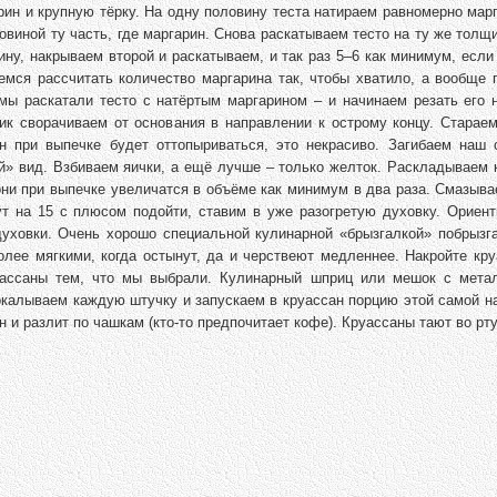
рин и крупную тёрку. На одну половину теста натираем равномерно мар
овиной ту часть, где маргарин. Снова раскатываем тесто на ту же толщ
ну, накрываем второй и раскатываем, и так раз 5–6 как минимум, если
емся рассчитать количество маргарина так, чтобы хватило, а вообще 
 мы раскатали тесто с натёртым маргарином – и начинаем резать его 
к сворачиваем от основания в направлении к острому концу. Стараем
он при выпечке будет оттопыриваться, это некрасиво. Загибаем наш 
й» вид. Взбиваем яички, а ещё лучше – только желток. Раскладываем 
они при выпечке увеличатся в объёме как минимум в два раза. Смазыв
т на 15 с плюсом подойти, ставим в уже разогретую духовку. Ориент
уховки. Очень хорошо специальной кулинарной «брызгалкой» побрызга
более мягкими, когда остынут, да и черствеют медленнее. Накройте кр
уассаны тем, что мы выбрали. Кулинарный шприц или мешок с мета
окалываем каждую штучку и запускаем в круассан порцию этой самой н
ен и разлит по чашкам (кто-то предпочитает кофе). Круассаны тают во рту