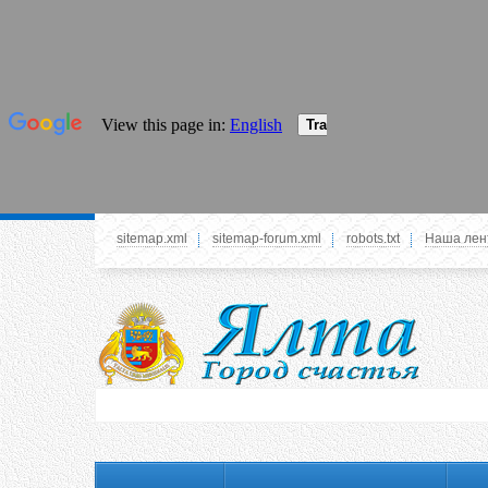
sitemap.xml
sitemap-forum.xml
robots.txt
Наша лен
Системное меню
У вас нет прав просматривать данное меню,
пожалуйста, войдите на сайт под своим
логином или зарегестрируйтесь! Это позволит
вам пользоваться всеми функциями нашего
сайта