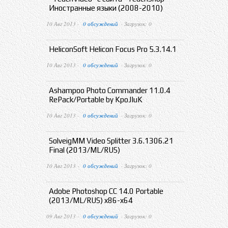
Иностранные языки (2008-2010)
10 Авг 2013 ·
0 обсуждений
· Загрузок: 0
HeliconSoft Helicon Focus Pro 5.3.14.1
10 Авг 2013 ·
0 обсуждений
· Загрузок: 0
Ashampoo Photo Commander 11.0.4
RePack/Portable by KpoJIuK
10 Авг 2013 ·
0 обсуждений
· Загрузок: 0
SolveigMM Video Splitter 3.6.1306.21
Final (2013/ML/RUS)
10 Авг 2013 ·
0 обсуждений
· Загрузок: 0
Adobe Photoshop CC 14.0 Portable
(2013/ML/RUS) x86-x64
09 Авг 2013 ·
0 обсуждений
· Загрузок: 0