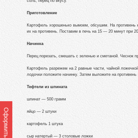
соль, перец по вкусу.
Приготовление
Картофель хорошенько вымоем, обсушим. На противень
их на противень. Поставим в печь на 15 — 20 минут при 
Начинка
Перец порезать, смешать с зеленью и сметаной. Чеснок п
Картофель разрежем на 2 равные части, чайной ложечкой
лодочки положите начинку. Затем выложите на противень 
Тефтели из шпината
шпинат — 500 грамм
яйцо — 2 штуки
картофель 1 штука
сыр натертый — 3 столовые ложки