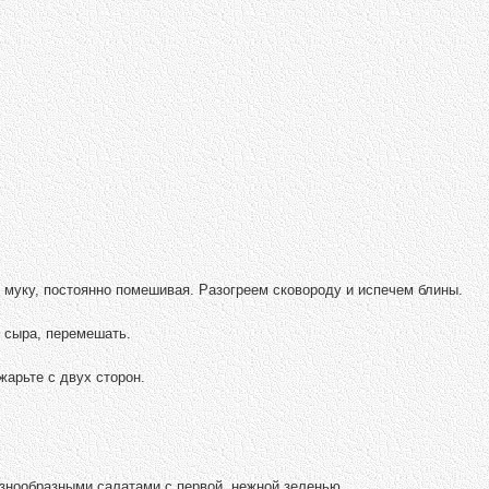
 муку, постоянно помешивая. Разогреем сковороду и испечем блины.
 сыра, перемешать.
жарьте с двух сторон.
азнообразными салатами с первой, нежной зеленью.