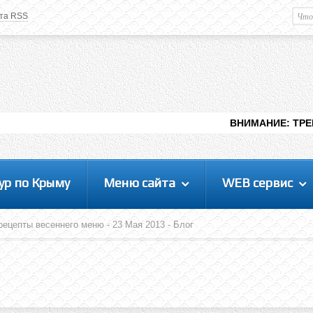
та RSS
Немного о вас
М
Здравствуйте уважаемый
Гость
. Чтобы
пользоваться данной панелью
управления, вам необходимо
авторизоваться на сайте под своим
логином, либо пройти регистрацию.
ВНИМАНИЕ: ТРЕБУЮТСЯ ЛЮДИ 
ур по Крыму
Меню сайта
WEB сервис
ецепты весеннего меню - 23 Мая 2013 - Блог