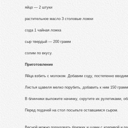
яйцо — 2 штуки
растительное масло 3 столовые ложки
сода 1 чайная ложка
сыр твердый — 200 грамм
солим по вкусу.
Приготовление
Яйца взбить с молоком. Добавим соду, постепенно вводим
Листья щавеля мелко порубить, добавить к ним 150 грамм
В блинчики выложите начинку, скрутите их рулетиками, об
Перед подачей на стол посыпьте оставшимся сыром.
Весной можно порадовать близких и щами с крапивой и р