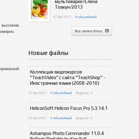
мультиварке/Елена
Товкун/2013
07 Авг 2013 ·
0 обсуждений
и выложим
номерно.
Все записи блога
Новые файлы
ированной
Коллекция видеокурсов
"TeachVideo" с сайта "TeachShop" -
Иностранные языки (2008-2010)
10 Авг 2013 ·
0 обсуждений
· Загрузок: 0
HeliconSoft Helicon Focus Pro 5.3.14.1
10 Авг 2013 ·
0 обсуждений
· Загрузок: 0
Ashampoo Photo Commander 11.0.4
RePack/Portable by KpoJIuK