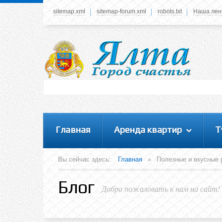
sitemap.xml
sitemap-forum.xml
robots.txt
Наша лен
Системное меню
У вас нет прав просматривать данное меню,
пожалуйста, войдите на сайт под своим
логином или зарегестрируйтесь! Это позволит
вам пользоваться всеми функциями нашего
сайта
Главная
Аренда квартир
Т
Вы сейчас здесь:
Главная
»
Полезные и вкусные р
Блог
Добро пожаловать к нам на сайт!