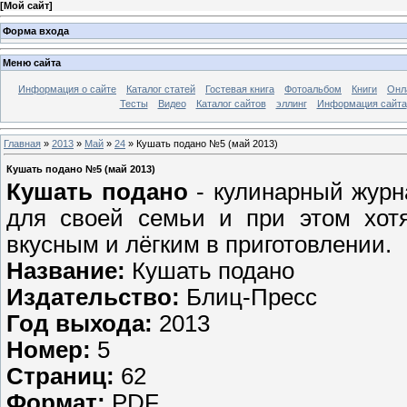
[
Мой сайт
]
Форма входа
Меню сайта
Информация о сайте
Каталог статей
Гостевая книга
Фотоальбом
Книги
Онл
Тесты
Видео
Каталог сайтов
эллинг
Информация сайта
Главная
»
2013
»
Май
»
24
» Кушать подано №5 (май 2013)
Кушать подано №5 (май 2013)
Кушать подано
- кулинарный журн
для своей семьи и при этом хот
вкусным и лёгким в приготовлении.
Название:
Кушать подано
Издательство:
Блиц-Пресс
Год выхода:
2013
Номер:
5
Страниц:
62
Формат:
PDF