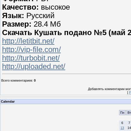
Качество:
высокое
Язык:
Русский
Размер:
28.4 Мб
Скачать Кушать подано №5 (май 2
http://letitbit.net/
http://vip-file.com/
http://turbobit.net/
http://uploaded.net/
Всего комментариев
:
0
Добавлять комментарии могу
[
Р
Calendar
Пн
Вт
6
7
13
14