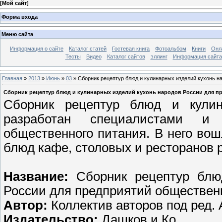
[
Мой сайт
]
Форма входа
Меню сайта
Информация о сайте
Каталог статей
Гостевая книга
Фотоальбом
Книги
Онл
Тесты
Видео
Каталог сайтов
эллинг
Информация сайта
Главная
»
2013
»
Июнь
»
03
» Сборник рецептур блюд и кулинарных изделий кухонь н
Сборник рецептур блюд и кулинарных изделий кухонь народов России для п
Сборник рецептур блюд и кулин
разработан специалистами и 
общественного питания. В него во
блюд кафе, столовых и ресторанов 
Название:
Сборник рецептур блю
России для предприятий обществен
Автор:
Коллектив авторов под ред.
Издательство:
Дашков и Ко