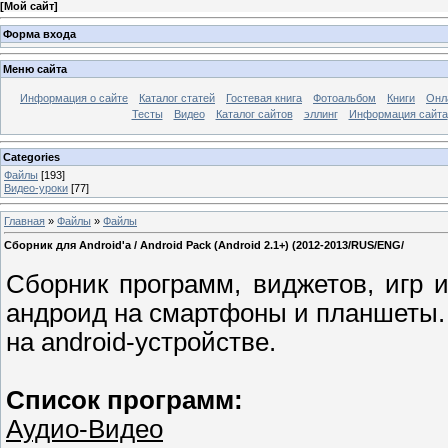
[
Мой сайт
]
Форма входа
Меню сайта
Информация о сайте
Каталог статей
Гостевая книга
Фотоальбом
Книги
Онл
Тесты
Видео
Каталог сайтов
эллинг
Информация сайта
Categories
Файлы
[193]
Видео-уроки
[77]
Главная
»
Файлы
»
Файлы
Сборник для Android'a / Android Pack (Android 2.1+) (2012-2013/RUS/ENG/
Сборник программ, виджетов, игр
андроид на смартфоны и планшеты.
на android-устройстве.
Список программ:
Аудио-Видео