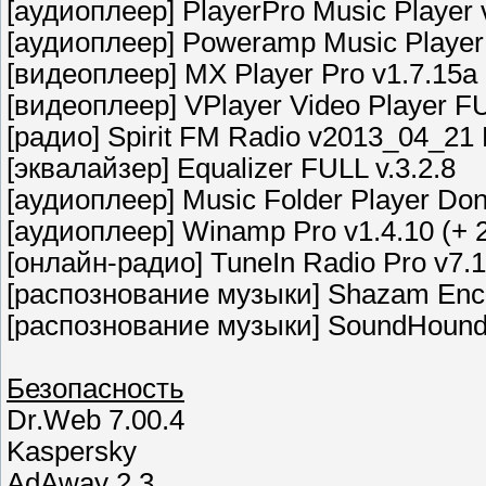
[аудиоплеер] PlayerPro Music Player 
[аудиоплеер] Poweramp Music Player 
[видеоплеер] MX Player Pro v1.7.15а
[видеоплеер] VPlayer Video Player FU
[радио] Spirit FM Radio v2013_04_2
[эквалайзер] Equalizer FULL v.3.2.8
[аудиоплеер] Music Folder Player Don
[аудиоплеер] Winamp Pro v1.4.10 (+ 2
[онлайн-радио] TuneIn Radio Pro v7.1
[распознование музыки] Shazam Enco
[распознование музыки] SoundHound In
Безопасность
Dr.Web 7.00.4
Kaspersky
AdAway 2.3