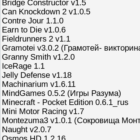
Bridge Constructor v1.5
Can Knockdown 2 v1.0.5
Contre Jour 1.1.0
Earn to Die v1.0.6
Fieldrunners 2 v1.1
Gramotei v3.0.2 (Грамотей- виктори
Granny Smith v1.2.0
IceRage 1.1
Jelly Defense v1.18
Machinarium v1.6.11
MindGames 0.5.2 (Игры Разума)
Minecraft - Pocket Edition 0.6.1_rus
Mini Motor Racing v1.7
Montezuma3 v1.0.1 (Сокровища Мон
Naught v2.0.7
Osmos HD 1.2.16