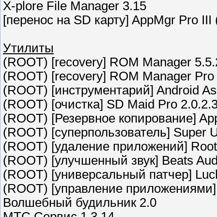
X-plore File Manager 3.15
[перенос на SD карту] AppMgr Pro III
Утилиты
(ROOT) [recovery] ROM Manager 5.5.
(ROOT) [recovery] ROM Manager Pro T
(ROOT) [инструментарий] Android Assi
(ROOT) [очистка] SD Maid Pro 2.0.2.
(ROOT) [Резервное копирование] App
(ROOT) [суперпользователь] Super U
(ROOT) [удаление приложений] Root U
(ROOT) [улучшенный звук] Beats Audi
(ROOT) [универсальный патчер] Luck
(ROOT) [управление приложениями] T
Волшебный будильник 2.0
МТС Сервис 1.3.14