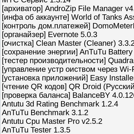
[архиватор] AndroZip File Manager v4
[инфа об аккаунте] World of Tanks Ass
[контроль дом.платежей] DomoMeterLi
[органайзер] Evernote 5.0.3
[очистка] Clean Master (Cleaner) 3.3.
[сохранение энергии] AnTuTu Battery 
[тестер производительности] Quadrant
[управление устр оиством через Wi-Fi
[установка приложений] Easy Installer
[чтение QR кодов] QR Droid (Pусский
[проверка баланса] BalanceBY 4.0.12
Antutu 3d Rating Benchmark 1.2.4
AnTuTu Benchmark 3.1.2
Antutu Cpu Master Pro v2.5.2
AnTuTu Tester 1.3.5