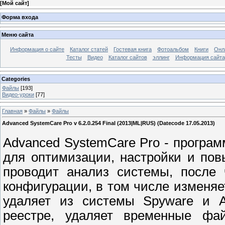
[
Мой сайт
]
Форма входа
Меню сайта
Информация о сайте
Каталог статей
Гостевая книга
Фотоальбом
Книги
Онл
Тесты
Видео
Каталог сайтов
эллинг
Информация сайта
Categories
Файлы
[193]
Видео-уроки
[77]
Главная
»
Файлы
»
Файлы
Advanced SystemCare Pro v 6.2.0.254 Final (2013|ML|RUS) (Datecode 17.05.2013)
Advanced SystemCare Pro - програ
для оптимизации, настройки и по
проводит анализ системы, после 
конфигурации, в том числе изменяе
удаляет из системы Spyware и A
реестре, удаляет временные фай