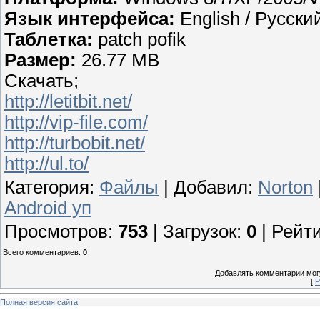
Язык интерфейса:
English / Русски
Таблетка:
patch pofik
Размер:
26.77 MB
Скачать;
http://letitbit.net/
http://vip-file.com/
http://turbobit.net/
http://ul.to/
Категория
:
Файлы
|
Добавил
:
Norton
Android уп
Просмотров
:
753
|
Загрузок
:
0
|
Рейти
Всего комментариев
:
0
Добавлять комментарии могу
[
Р
Полная версия сайта