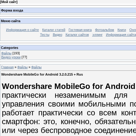
[
Мой сайт
]
Форма входа
Меню сайта
Информация о сайте
Каталог статей
Гостевая книга
Фотоальбом
Книги
Онл
Тесты
Видео
Каталог сайтов
эллинг
Информация сайта
Categories
Файлы
[193]
Видео-уроки
[77]
Главная
»
Файлы
»
Файлы
Wondershare MobileGo for Android 3.2.0.215 + Rus
Wondershare MobileGo for Android
практически незаменимым для п
управления своими мобильными п
работает практически со всем ко
смартфон: это, конечно, обязател
или через беспроводное соединени