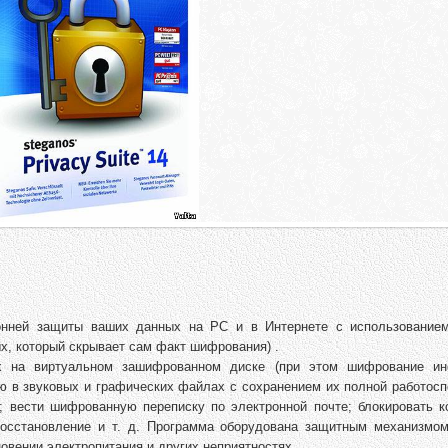
оронней защиты ваших данных на PC и в Интернете с использование
х, который скрывает сам факт шифрования) .
х на виртуальном зашифрованном диске (при этом шифрование и
ию в звуковых и графических файлах с сохранением их полной работос
; вести шифрованную переписку по электронной почте; блокировать к
осстановление и т. д. Программа оборудована защитным механизмом
овении электропитания и других неприятностях.