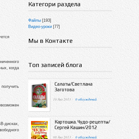
Категори раздела
Файлы
[193]
Видео-уроки
[77]
уется
Мы в Контакте
х
ниченного
Топ записей блога
ных, когда
Салаты/Светлана
 получить
Заготова
10 Авг 2013 ·
0 обсуждений
Невозможен
Картошка. Чудо-рецепты/
B-дисках,
Сергей Кашин/2012
вободного
08 Авг 2013 ·
0 обсуждений