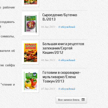
о рабочие
Сыроедение/Бутенко
В./2013
создавать
08 Авг 2013 ·
0 обсуждений
й
 символы,
Большая книга рецептов
запекания/Сергей
вателя об
Кашин/2012
08 Авг 2013 ·
0 обсуждений
тие сейфа
Готовим в скороварке-
мультиварке/Елена
Товкун/2013
"чтение и
07 Авг 2013 ·
0 обсуждений
Все записи блога