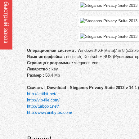
Оформить быстрый заказ
Операционная система :
Windows® XP|Vista|7 & 8 (x32|x6
Язык интерфейса :
englisch, Deutsch + RUS (Русификат
Страница программы :
steganos.com
Лекарство :
key
Размер :
58.4 Mb
Cкачать | Download ; Steganos Privacy Suite 2013 v 14.1 
http://letitbit.net/
http://vip-file.com/
http://turbobit.net/
http://www.unibytes.com/
Важно!