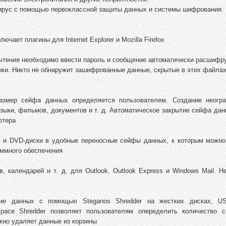
тивирус с помощью первоклассной защиты данных и системы шифрования.
чает плагины для Internet Explorer и Mozilla Firefox
очтения необходимо ввести пароль и сообщение автоматически расшифр
ыки. Никто не обнаружит зашифрованные данные, скрытые в этих файла
змер сейфа данных определяется пользователем. Создание неогра
ыки, фильмов, документов и т. д. Автоматическое закрытие сейфа дан
ютера
D и DVD-диски в удобные переносные сейфы данных, к которым можно
аммного обеспечения
в, календарей и т. д. для Outlook, Outlook Express и Windows Mail. 
ие данных с помощью Steganos Shredder на жестких дисках, US
ace Shredder позволяет пользователям опеределить количество с
ежно удаляет данные из корзины