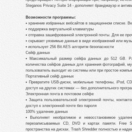
Steganos Privacy Suite 14 - дополняет брандмауэр и ан
Возможности программы:
• хранение избранных вебсайтов в защищенном списке. Вклю
• поддержка виртуальной клавиатуры
• отправка зашифрованной электронной почты. Для ее пр
• скрывает уязвимые данные в виде изображений или муз
• использует 256 Bit AES алгоритм безопасности
Сейф данных
• Максимальный размер сейфа данных до 512 GB. Ра
количества сейфов данных для хранения фотографий, муз
пользователь выходит из системы или при простое компь
Портативный сейф данных
• Превратите USB-диски, мобильные телефоны, iPod, C
доступ на других системах — без дополнительного прогр
Электронная почта в почтовом сейфе
• Защита пользовательской электронной почты, контакто
доступ к электронной почте без пароля
100% удаление данных
• Выполняет необратимое и невосстановимое удален
перезаписываемых CD, DVD и картах памяти. Free Sp
пространства на дисках. Trash Shredder полностью и над