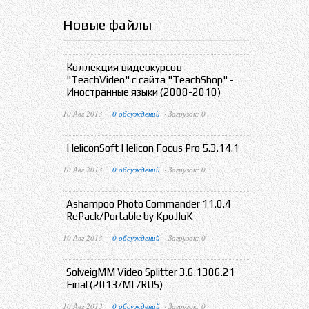
Новые файлы
Коллекция видеокурсов
"TeachVideo" с сайта "TeachShop" -
Иностранные языки (2008-2010)
10 Авг 2013 ·
0 обсуждений
· Загрузок: 0
HeliconSoft Helicon Focus Pro 5.3.14.1
10 Авг 2013 ·
0 обсуждений
· Загрузок: 0
Ashampoo Photo Commander 11.0.4
RePack/Portable by KpoJIuK
10 Авг 2013 ·
0 обсуждений
· Загрузок: 0
SolveigMM Video Splitter 3.6.1306.21
Final (2013/ML/RUS)
10 Авг 2013 ·
0 обсуждений
· Загрузок: 0