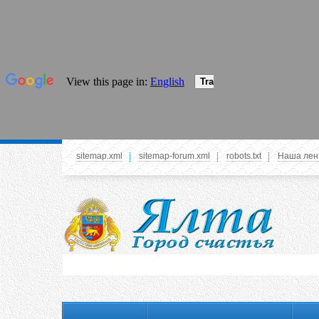
sitemap.xml
sitemap-forum.xml
robots.txt
Наша лен
Системное меню
У вас нет прав просматривать данное меню,
пожалуйста, войдите на сайт под своим
логином или зарегестрируйтесь! Это позволит
вам пользоваться всеми функциями нашего
сайта