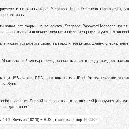
аузере и на компьютере. Steganos Trace Destructor гарантирует, чт
ь просмотрены
ски заполняет формы на вебсайтах. Steganos Password Manager может 
пользователей, и включает личные и офисные профили учетных записе
ель может установить свойства пароля, например, длину, специальные
я. Многоязычный словарь немедленно отмечает и предупреждает пользо
мощи USB-дисков, PDA, карт памяти или iPod. Автоматическое откры
ctiveSync
я сейфа данных. Первый пользователь открывая сейф получает доступ 
лько для чтения"