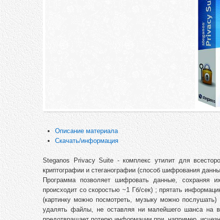
Описание материала
Скачать/информация
Steganos Privacy Suite - комплекс утилит для всест
криптографии и стеганографии (способ шифрования данны
Программа позволяет шифровать данные, сохраняя и
происходит со скоростью ~1 Гб/сек) ; прятать информац
(картинку можно посмотреть, музыку можно послушать) 
удалять файлы, не оставляя ни малейшего шанса на в
предотвращает потерю информации при, например, исчезн