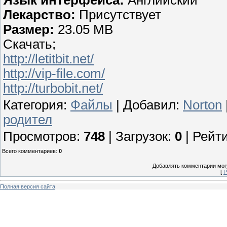
Язык интерфейса:
Английский
Лекарство:
Присутствует
Размер:
23.05 MB
Скачать;
http://letitbit.net/
http://vip-file.com/
http://turbobit.net/
Категория
:
Файлы
|
Добавил
:
Norton
родител
Просмотров
:
748
|
Загрузок
:
0
|
Рейти
Всего комментариев
:
0
Добавлять комментарии могу
[
Р
Полная версия сайта