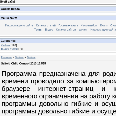
[
Мой сайт
]
Форма входа
Меню сайта
Информация о сайте
Каталог статей
Гостевая книга
Фотоальбом
Книги
Онл
Тесты
Видео
Каталог сайтов
эллинг
Информация сайта
Categories
Файлы
[193]
Видео-уроки
[77]
Главная
»
Файлы
»
Файлы
Salfeld Child Control 2013 13.555
Программа предназначена для род
времени проводило за компьютеро
браузере интернет-страниц и к
временного ограничения на работу 
программы довольно гибкие и осущ
программы довольно гибкие и осуще