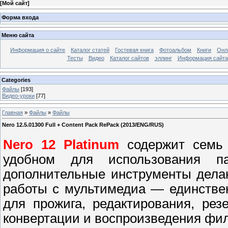
[
Мой сайт
]
Форма входа
Меню сайта
Информация о сайте
Каталог статей
Гостевая книга
Фотоальбом
Книги
Онл
Тесты
Видео
Каталог сайтов
эллинг
Информация сайта
Categories
Файлы
[193]
Видео-уроки
[77]
Главная
»
Файлы
»
Файлы
Nero 12.5.01300 Full + Content Pack RePack (2013/ENG/RUS)
Nero 12 Platinum
содержит семь 
удобном для использования па
дополнительные инструменты дела
работы с мультимедиа — единстве
для прожига, редактирования, рез
конвертации и воспроизведения фи