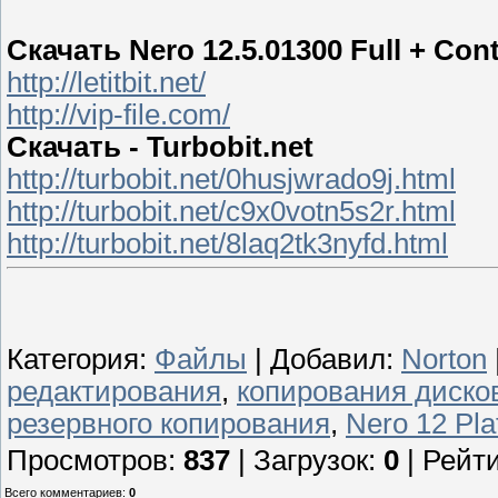
Скачать Nero 12.5.01300 Full + Co
http://letitbit.net/
http://vip-file.com/
Скачать - Turbobit.net
http://turbobit.net/0husjwrado9j.html
http://turbobit.net/c9x0votn5s2r.html
http://turbobit.net/8laq2tk3nyfd.html
Категория
:
Файлы
|
Добавил
:
Norton
редактирования
,
копирования диско
резервного копирования
,
Nero 12 Pl
Просмотров
:
837
|
Загрузок
:
0
|
Рейти
Всего комментариев
:
0