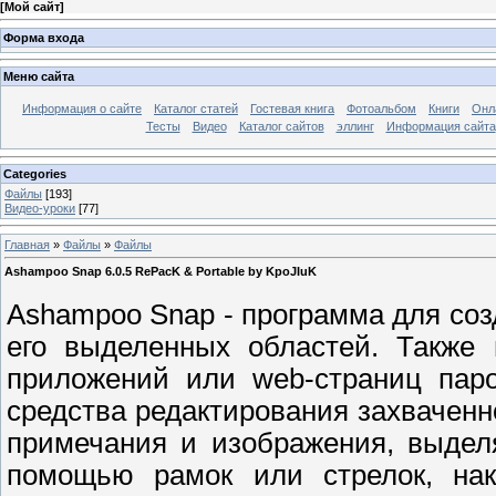
[
Мой сайт
]
Форма входа
Меню сайта
Информация о сайте
Каталог статей
Гостевая книга
Фотоальбом
Книги
Онл
Тесты
Видео
Каталог сайтов
эллинг
Информация сайта
Categories
Файлы
[193]
Видео-уроки
[77]
Главная
»
Файлы
»
Файлы
Ashampoo Snap 6.0.5 RePacK & Portable by KpoJIuK
Ashampoo Snap - программа для соз
его выделенных областей. Также 
приложений или web-страниц пар
средства редактирования захваченн
примечания и изображения, выдел
помощью рамок или стрелок, нак