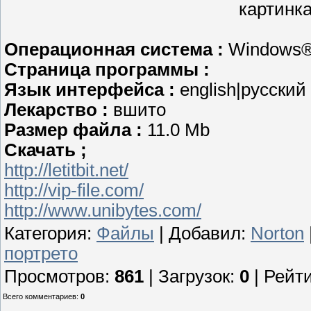
Операционная система :
Windows® 
Страница программы :
Язык интерфейса :
english|русский
Лекарство :
вшито
Размер файла :
11.0 Mb
Cкачать ;
http://letitbit.net/
http://vip-file.com/
http://www.unibytes.com/
Категория
:
Файлы
|
Добавил
:
Norton
портрето
Просмотров
:
861
|
Загрузок
:
0
|
Рейти
Всего комментариев
:
0