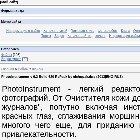
[
Мой сайт
]
Форма входа
Меню сайта
Информация о сайте
Каталог статей
Гостевая книга
Фотоальбом
Книги
Онл
Тесты
Видео
Каталог сайтов
эллинг
Информация сайта
Categories
Файлы
[193]
Видео-уроки
[77]
Главная
»
Файлы
»
Файлы
PhotoInstrument v 6.2 Build 620 RePack by elchupakabra (2013|ENG|RUS)
PhotoInstrument - легкий редак
фотографий. От Очистителя кожи до
журналов", попутно включая инс
красных глаз, сглаживания морщин
многого чего еще, для приданию 
привлекательности.