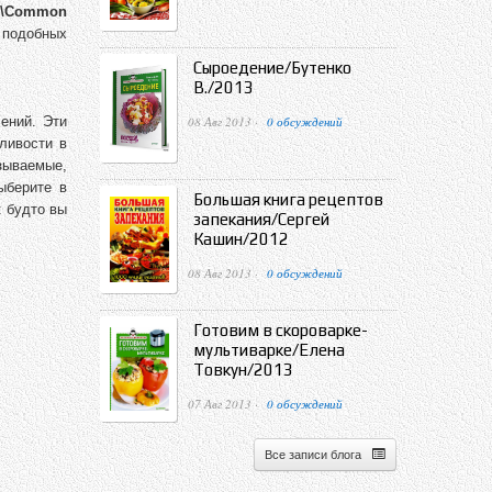
6)\Common
 подобных
Сыроедение/Бутенко
В./2013
08 Авг 2013 ·
0 обсуждений
ений. Эти
ливости в
зываемые,
ыберите в
Большая книга рецептов
 будто вы
запекания/Сергей
Кашин/2012
08 Авг 2013 ·
0 обсуждений
Готовим в скороварке-
мультиварке/Елена
Товкун/2013
07 Авг 2013 ·
0 обсуждений
Все записи блога