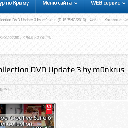
ур по Крыму
Меню сайта
WEB сервис
lection DVD Update 3 by m0nkrus (RUS/ENG/2013) - Файлы - Каталог фай
ожаловать к нам на сайт!
llection DVD Update 3 by m0nkrus
843