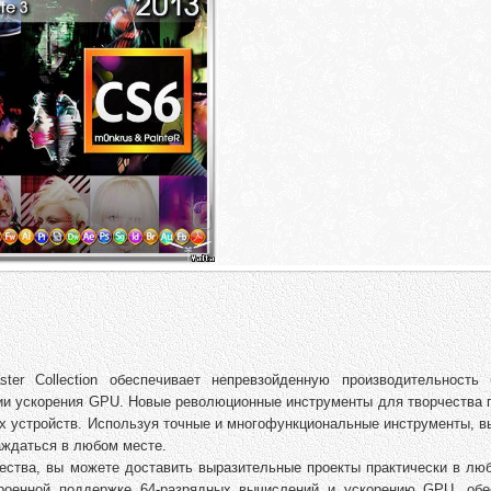
ter Collection обеспечивает непревзойденную производительность 
ии ускорения GPU. Новые революционные инструменты для творчества 
х устройств. Используя точные и многофункциональные инструменты, в
аждаться в любом месте.
ства, вы можете доставить выразительные проекты практически в люб
встроенной поддержке 64-разрядных вычислений и ускорению GPU, обе