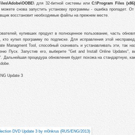
iles\Adobe\OOBE\
для 32-битной системы или
C:\Program Files (x8
 можете снова запустить установку программы - ошибка пропадет. От
новщик восстановит необходимые файлы на прежнем месте.
вателей, купивших продукт в полноценное пользование, часть обновл
, кто купил программу по подписке. Для исправления этой несправед
e Managment Tool, способный скачивать и устанавливать эти, так на
ю Пуск. Запустив его, выберите "Get and Install Online Updates", в
 Дальнейшая процедура обновления будет похожа на стандартную, как
dobe.
ENG Update 3