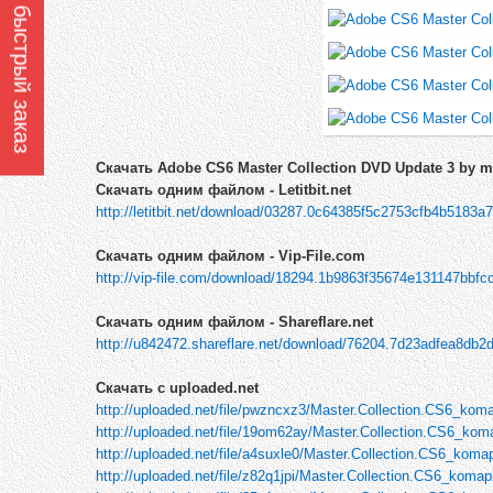
Оформить быстрый заказ
Скачать Adobe CS6 Master Collection DVD Update 3 by m
Скачать одним файлом - Letitbit.net
http://letitbit.net/download/03287.0c64385f5c2753cfb4b5183a
Скачать одним файлом - Vip-File.com
http://vip-file.com/download/18294.1b9863f35674e131147bbfc
Скачать одним файлом - Shareflare.net
http://u842472.shareflare.net/download/76204.7d23adfea8db2
Скачать с uploaded.net
http://uploaded.net/file/pwzncxz3/Master.Collection.CS6_koma
http://uploaded.net/file/19om62ay/Master.Collection.CS6_koma
http://uploaded.net/file/a4suxle0/Master.Collection.CS6_komap
http://uploaded.net/file/z82q1jpi/Master.Collection.CS6_komapz