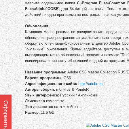
удалите содержимое папки
C:\Program Files\Common F
Files\Adobe\OOBE\
для 64-битной системы. После этого
действий ни одна программа не пострадает, так как уста
Обновления:
Компания Adobe решила не распространять среди пользо
обновления распространяются исключительно среди тех
сборку включен модифицированный апдейтер Adobe Updat
"облачные" обновления. Ярлык апдейтера доступен в мен
выпадающем меню обновляемый продукт и нажмите "Run".
инициировали проверку обновлений в одной из программ A
Название программы:
Adobe CS6 Master Collection RUS/
Версия программы:
CS6
Адрес официального сайта:
http://adobe.ru
Авторы сборки:
m0nkrus & PainteR
Язык интерфейса:
Русский / Английский
Лечение:
в комплекте
Тип лекарства:
патч + кейген
Размер:
11.6 GB