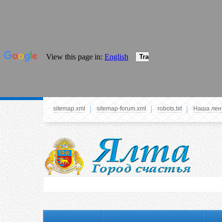
sitemap.xml
sitemap-forum.xml
robots.txt
Наша лен
Системное меню
У вас нет прав просматривать данное меню,
пожалуйста, войдите на сайт под своим
логином или зарегестрируйтесь! Это позволит
вам пользоваться всеми функциями нашего
сайта