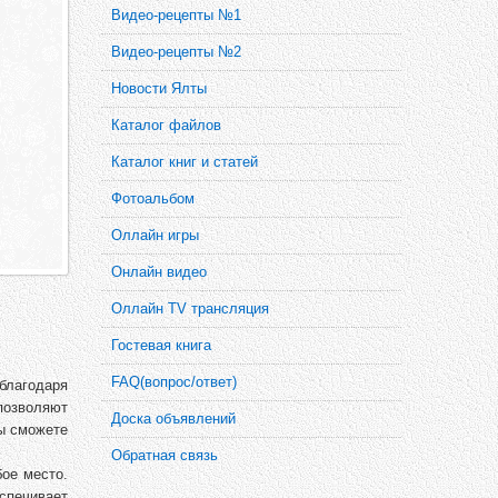
Видео-рецепты №1
Видео-рецепты №2
Новости Ялты
Каталог файлов
Каталог книг и статей
Фотоальбом
Оллайн игры
Онлайн видео
Оллайн TV трансляция
Гостевая книга
FAQ(вопрос/ответ)
благодаря
позволяют
Доска объявлений
ы сможете
Обратная связь
ое место.
спечивает