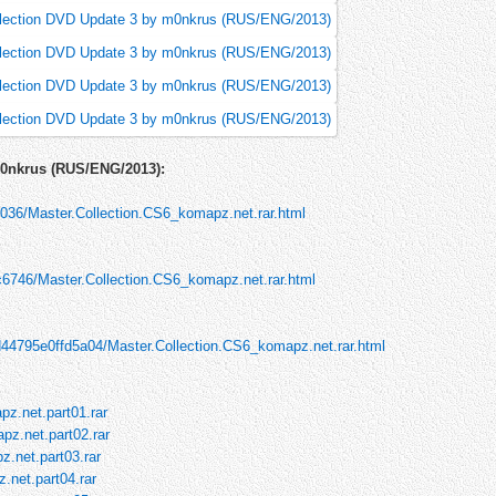
0nkrus (RUS/ENG/2013):
7036/Master.Collection.CS6_komapz.net.rar.html
c6746/Master.Collection.CS6_komapz.net.rar.html
d44795e0ffd5a04/Master.Collection.CS6_komapz.net.rar.html
pz.net.part01.rar
pz.net.part02.rar
z.net.part03.rar
.net.part04.rar