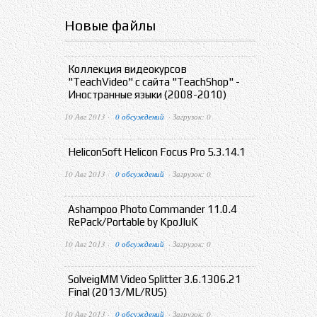
Новые файлы
Коллекция видеокурсов
"TeachVideo" с сайта "TeachShop" -
Иностранные языки (2008-2010)
10 Авг 2013 ·
0 обсуждений
· Загрузок: 0
HeliconSoft Helicon Focus Pro 5.3.14.1
10 Авг 2013 ·
0 обсуждений
· Загрузок: 0
Ashampoo Photo Commander 11.0.4
RePack/Portable by KpoJIuK
10 Авг 2013 ·
0 обсуждений
· Загрузок: 0
SolveigMM Video Splitter 3.6.1306.21
Final (2013/ML/RUS)
10 Авг 2013 ·
0 обсуждений
· Загрузок: 0