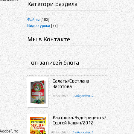
Категори раздела
Файлы
[193]
Видео-уроки
[77]
Мы в Контакте
Топ записей блога
Салаты/Светлана
Заготова
10 Авг 2013 ·
0 обсуждений
Картошка. Чудо-рецепты/
Сергей Кашин/2012
Adobe", то
08 Авг 2013 ·
0 обсуждений