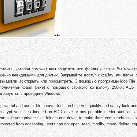
я утилита, которая поможет вам защитить все файлы и папки. Вы может
шенно невидимыми для других. Закрывайте доступ к файлу или папке, 
вы могли их открыть или просмотреть. С помощью программы idoo File 
полняемый файл (.exe) с помощью стойкого ко взлому 256-bit AES 
грируется в проводник Windows.
 powerful and useful file encrypt tool can help you quickly and safely lock and 
 encrypt your files located on HDD drive or any portable media such as U
can hide your private files folders and drives to make them completely invisib
 protected from accessing, users can not open, read, modify, move, delete, c