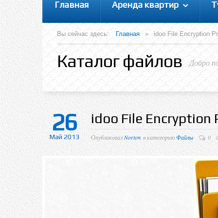
Главная
Аренда квартир
Т
Вы сейчас здесь:
Главная
»
idoo File Encryption 
Каталог файлов
Добро п
26
idoo File Encryption 
Май 2013
Опубликовал
Norton
в категорию
Файлы
0