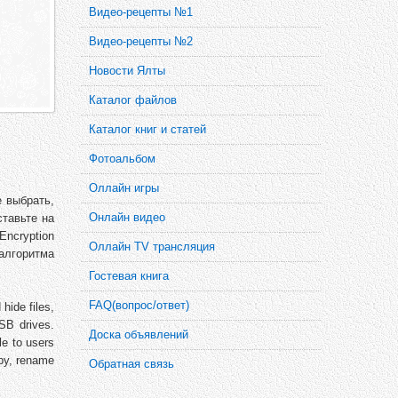
Видео-рецепты №1
Видео-рецепты №2
Новости Ялты
Каталог файлов
Каталог книг и статей
Фотоальбом
Оллайн игры
е выбрать,
Онлайн видео
ставьте на
Encryption
Оллайн TV трансляция
алгоритма
Гостевая книга
FAQ(вопрос/ответ)
hide files,
SB drives.
Доска объявлений
le to users
opy, rename
Обратная связь