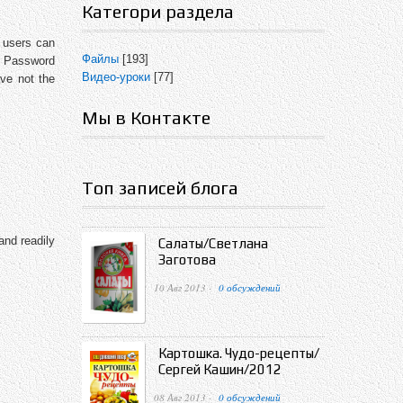
Категори раздела
, users can
Файлы
[193]
d. Password
Видео-уроки
[77]
ave not the
Мы в Контакте
Топ записей блога
and readily
Салаты/Светлана
Заготова
10 Авг 2013 ·
0 обсуждений
Картошка. Чудо-рецепты/
Сергей Кашин/2012
08 Авг 2013 ·
0 обсуждений