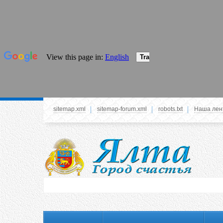
sitemap.xml
sitemap-forum.xml
robots.txt
Наша лен
Системное меню
У вас нет прав просматривать данное меню,
пожалуйста, войдите на сайт под своим
логином или зарегестрируйтесь! Это позволит
вам пользоваться всеми функциями нашего
сайта