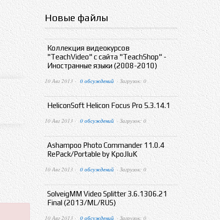
Новые файлы
Коллекция видеокурсов
"TeachVideo" с сайта "TeachShop" -
Иностранные языки (2008-2010)
10 Авг 2013 ·
0 обсуждений
· Загрузок: 0
HeliconSoft Helicon Focus Pro 5.3.14.1
10 Авг 2013 ·
0 обсуждений
· Загрузок: 0
Ashampoo Photo Commander 11.0.4
RePack/Portable by KpoJIuK
10 Авг 2013 ·
0 обсуждений
· Загрузок: 0
SolveigMM Video Splitter 3.6.1306.21
Final (2013/ML/RUS)
10 Авг 2013 ·
0 обсуждений
· Загрузок: 0