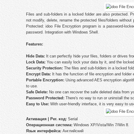
Files and sub-folders in a locked folder are also protected. Pr
not modify, delete, rename the protected files/folders without
Protected: idoo File Encryption program is a password-locked 
password. Integration with Windows Shell.
Features:
Hide Data:
It can perfectly hide your files, folders or drives 
Lock Data:
You can easily lock your data by it, and the locked
Security Protection:
The files and sub-folders in a locked fo
Encrypt Data:
It has the function of file encryption and folder 
Portable Encryption:
Using advanced AES encryption algorithm,
to use.
Safe Delete:
No one can recover the safe deleted data from yo
Password Protected:
There's no way to run or uninstall the s
Easy to Use:
With user-friendly interface, it is very easy to us
Активация | Рег. код:
Serial
Операционная система:
Windows XP/Vista/Win 7/Win 8.
Язык интерфейса:
Английский