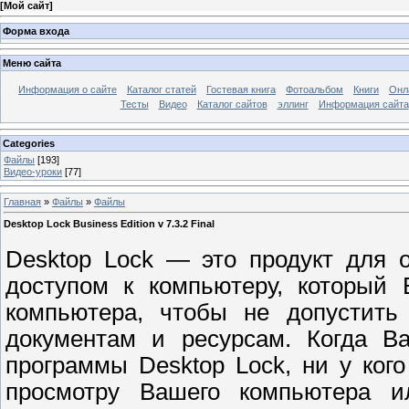
[
Мой сайт
]
Форма входа
Меню сайта
Информация о сайте
Каталог статей
Гостевая книга
Фотоальбом
Книги
Онл
Тесты
Видео
Каталог сайтов
эллинг
Информация сайта
Categories
Файлы
[193]
Видео-уроки
[77]
Главная
»
Файлы
»
Файлы
Desktop Lock Business Edition v 7.3.2 Final
Desktop Lock — это продукт для 
доступом к компьютеру, который 
компьютера, чтобы не допустит
документам и ресурсам. Когда В
программы Desktop Lock, ни у ког
просмотру Вашего компьютера 