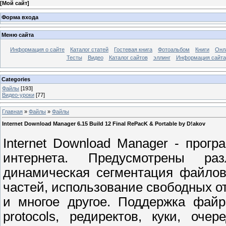
[
Мой сайт
]
Форма входа
Меню сайта
Информация о сайте
Каталог статей
Гостевая книга
Фотоальбом
Книги
Онл
Тесты
Видео
Каталог сайтов
эллинг
Информация сайта
Categories
Файлы
[193]
Видео-уроки
[77]
Главная
»
Файлы
»
Файлы
Internet Download Manager 6.15 Build 12 Final RePacK & Portable by D!akov
Internet Download Manager - прог
интернета. Предусмотрены ра
динамическая сегментация файлов
частей, использование свободных 
и многое другое. Поддержка файр
protocols, редиректов, куки, оче