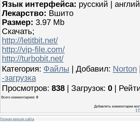
Язык интерфейса:
русский | англий
Лекарство:
Вшито
Размер:
3.97 Mb
Скачать;
http://letitbit.net/
http://vip-file.com/
http://turbobit.net/
Категория
:
Файлы
|
Добавил
:
Norton
-загрузка
Просмотров
:
838
|
Загрузок
:
0
|
Рейти
Всего комментариев
:
0
Добавлять комментарии могу
[
Р
Полная версия сайта