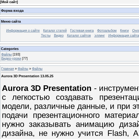
[
Мой сайт
]
Форма входа
Меню сайта
Информация о сайте
Каталог статей
Гостевая книга
Фотоальбом
Книги
Онл
Тесты
Видео
Каталог сайтов
эллинг
Информация сайта
Categories
Файлы
[193]
Видео-уроки
[77]
Главная
»
Файлы
»
Файлы
Aurora 3D Presentation 13.05.25
Aurora 3D Presentation
- инструмен
с легкостью создавать презентац
модели, различные данные, и при э
подачи презентационного материа
нужно заказывать анимацию дизай
дизайна, не нужно учится Flash, А.