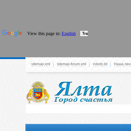
sitemap.xml
sitemap-forum.xml
robots.txt
Наша лен
Системное меню
У вас нет прав просматривать данное меню,
пожалуйста, войдите на сайт под своим
логином или зарегестрируйтесь! Это позволит
вам пользоваться всеми функциями нашего
сайта