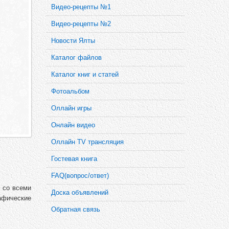
Видео-рецепты №1
Видео-рецепты №2
Новости Ялты
Каталог файлов
Каталог книг и статей
Фотоальбом
Оллайн игры
Онлайн видео
Оллайн TV трансляция
Гостевая книга
FAQ(вопрос/ответ)
 со всеми
Доска объявлений
афические
Обратная связь