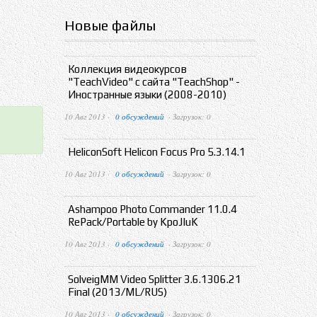
Новые файлы
Коллекция видеокурсов
"TeachVideo" с сайта "TeachShop" -
Иностранные языки (2008-2010)
10 Авг 2013 ·
0 обсуждений
· Загрузок: 0
HeliconSoft Helicon Focus Pro 5.3.14.1
10 Авг 2013 ·
0 обсуждений
· Загрузок: 0
Ashampoo Photo Commander 11.0.4
RePack/Portable by KpoJIuK
10 Авг 2013 ·
0 обсуждений
· Загрузок: 0
SolveigMM Video Splitter 3.6.1306.21
Final (2013/ML/RUS)
10 Авг 2013 ·
0 обсуждений
· Загрузок: 0