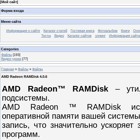
[
Мой сайт
]
Форма входа
Меню сайта
Информация о сайте
Каталог статей
Гостевая книга
Фотоальбом
Книги
Онл
Тесты
Видео
Каталог сайтов
эллинг
Информация сайта
Categories
Файлы
[193]
Видео-уроки
[77]
Главная
»
Файлы
»
Файлы
AMD Radeon RAMDisk 4.0.6
AMD Radeon™ RAMDisk
– утил
подсистемы.
AMD Radeon ™ RAMDisk испол
оперативной памяти вашей системы
запись, что значительно ускоряет 
программ.