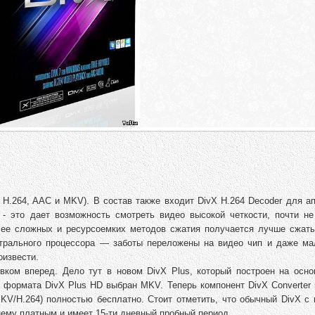
 H.264, AAC и MKV). В состав также входит DivX H.264 Decoder для а
) - это дает возможность смотреть видео высокой четкости, почти не
олее сложных и ресурсоемких методов сжатия получается лучше сжат
трального процессора — заботы переложены на видео чип и даже м
оизвести.
ком вперед. Дело тут в новом DivX Plus, который построен на осн
 формата DivX Plus HD выбран MKV. Теперь компонент DivX Converter 
KV/H.264) полностью бесплатно. Стоит отметить, что обычный DivX с
ему платным и имеет 15-ти дневный пробный период.