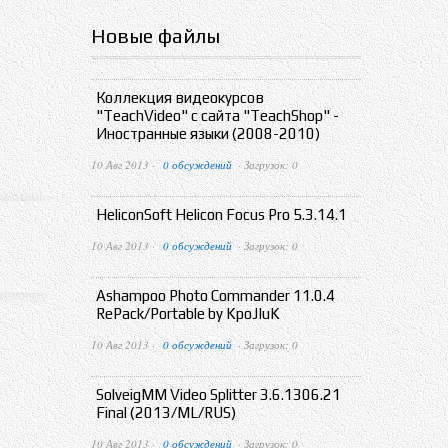
Новые файлы
Коллекция видеокурсов
"TeachVideo" с сайта "TeachShop" -
Иностранные языки (2008-2010)
10 Авг 2013 ·
0 обсуждений
· Загрузок: 0
HeliconSoft Helicon Focus Pro 5.3.14.1
10 Авг 2013 ·
0 обсуждений
· Загрузок: 0
Ashampoo Photo Commander 11.0.4
RePack/Portable by KpoJIuK
10 Авг 2013 ·
0 обсуждений
· Загрузок: 0
SolveigMM Video Splitter 3.6.1306.21
Final (2013/ML/RUS)
10 Авг 2013 ·
0 обсуждений
· Загрузок: 0