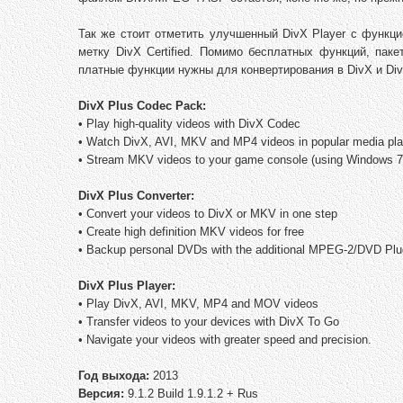
Так же стоит отметить улучшенный DivX Player с функц
метку DivX Certified. Помимо бесплатных функций, пак
платные функции нужны для конвертирования в DivX и DivX
DivX Plus Codec Pack:
• Play high-quality videos with DivX Codec
• Watch DivX, AVI, MKV and MP4 videos in popular media pl
• Stream MKV videos to your game console (using Windows 7
DivX Plus Converter:
• Convert your videos to DivX or MKV in one step
• Create high definition MKV videos for free
• Backup personal DVDs with the additional MPEG-2/DVD Plu
DivX Plus Player:
• Play DivX, AVI, MKV, MP4 and MOV videos
• Transfer videos to your devices with DivX To Go
• Navigate your videos with greater speed and precision.
Год выхода:
2013
Версия:
9.1.2 Build 1.9.1.2 + Rus