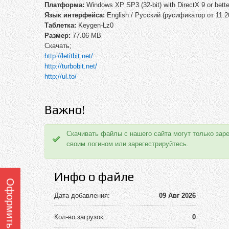
Платформа:
Windows XP SP3 (32-bit) with DirectX 9 or bette
Язык интерфейса:
English / Русский (русификатор от 11.
Таблетка:
Keygen-Lz0
Размер:
77.06 MB
Скачать;
http://letitbit.net/
http://turbobit.net/
http://ul.to/
Важно!
Скачивать файлы с нашего сайта могут только зар
своим логином или зарегестрируйтесь.
Инфо о файле
Дата добавления:
09 Авг 2026
Кол-во загрузок:
0