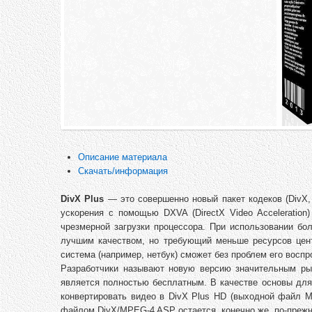
Описание материала
Скачать/информация
DivX Plus
— это совершенно новый пакет кодеков (DivX,
ускорения с помощью DXVA (DirectX Video Acceleration
чрезмерной загрузки процессора. При использовании б
лучшим качеством, но требующий меньше ресурсов цен
система (например, нетбук) сможет без проблем его воспр
Разработчики называют новую версию значительным рыв
является полностью бесплатным. В качестве основы для
конвертировать видео в DivX Plus HD (выходной файл M
файлом DivX/MPEG-4 ASP остается, конечно же, по-прежн