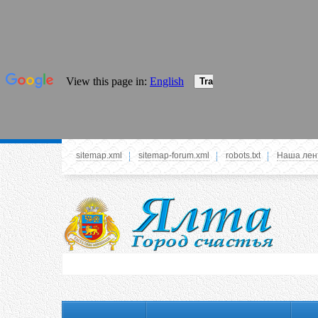
sitemap.xml
sitemap-forum.xml
robots.txt
Наша лен
Системное меню
У вас нет прав просматривать данное меню,
пожалуйста, войдите на сайт под своим
логином или зарегестрируйтесь! Это позволит
вам пользоваться всеми функциями нашего
сайта