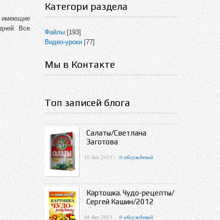
Категори раздела
а имеющие
дней. Все
Файлы
[193]
Видео-уроки
[77]
Мы в Контакте
Топ записей блога
Салаты/Светлана
Заготова
10 Авг 2013 ·
0 обсуждений
Картошка. Чудо-рецепты/
Сергей Кашин/2012
08 Авг 2013 ·
0 обсуждений