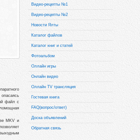
Видео-рецепты №1
Видео-рецепты №2
Новости Ялты
Каталог файлов
Каталог книг и статей
Фотоальбом
Оллайн игры
Онлайн видео
Оллайн TV трансляция
ппаратного
 опасаясь
Гостевая книга
ый файл с
FAQ(вопрос/ответ)
аломощная
Доска объявлений
ове MKV и
позволяет
Обратная связь
 выходным