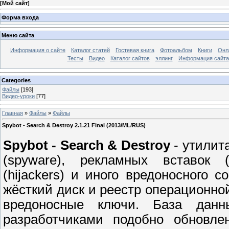
[
Мой сайт
]
Форма входа
Меню сайта
Информация о сайте
Каталог статей
Гостевая книга
Фотоальбом
Книги
Онл
Тесты
Видео
Каталог сайтов
эллинг
Информация сайта
Categories
Файлы
[193]
Видео-уроки
[77]
Главная
»
Файлы
»
Файлы
Spybot - Search & Destroy 2.1.21 Final (2013/ML/RUS)
Spybot - Search & Destroy
- утилит
(spyware), рекламных вставок (
(hijackers) и иного вредоносного с
жёсткий диск и реестр операционно
вредоносные ключи. База данн
разработчиками подобно обновле