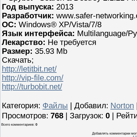
Год выпуска:
2013
Разработчик:
www.safer-networking.
ОС:
Windows® XP/Vista/7/8
Язык интерфейса:
Multilanguage/Р
Лекарство:
Не требуется
Размер:
35.93 Mb
Скачать;
http://letitbit.net/
http://vip-file.com/
http://turbobit.net/
Категория
:
Файлы
|
Добавил
:
Norton
Просмотров
:
768
|
Загрузок
:
0
|
Рейти
Всего комментариев
:
0
Добавлять комментарии могу