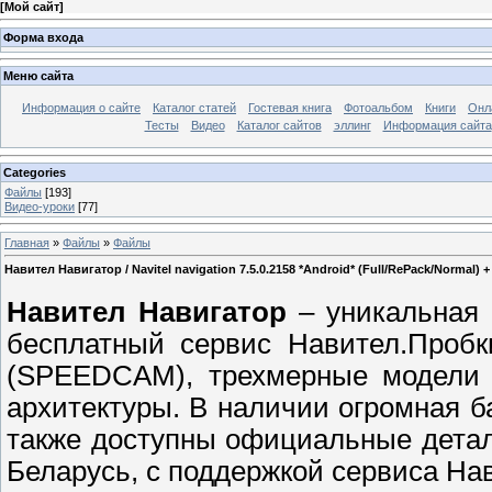
[
Мой сайт
]
Форма входа
Меню сайта
Информация о сайте
Каталог статей
Гостевая книга
Фотоальбом
Книги
Онл
Тесты
Видео
Каталог сайтов
эллинг
Информация сайта
Categories
Файлы
[193]
Видео-уроки
[77]
Главная
»
Файлы
»
Файлы
Навител Навигатор / Navitel navigation 7.5.0.2158 *Android* (Full/RePack/Normal
Навител Навигатор
– уникальная 
бесплатный сервис Навител.Проб
(SPEEDCAM), трехмерные модели 
архитектуры. В наличии огромная б
также доступны официальные дета
Беларусь, с поддержкой сервиса Нав