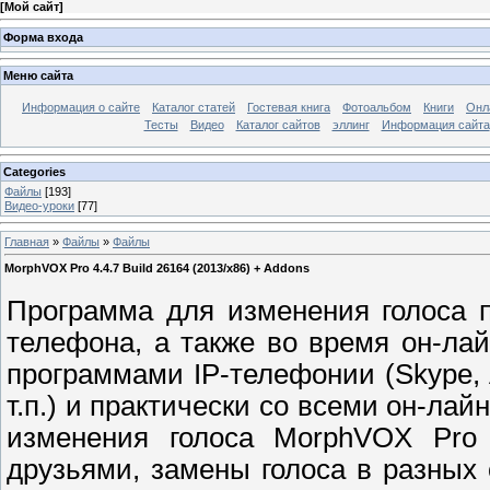
[
Мой сайт
]
Форма входа
Меню сайта
Информация о сайте
Каталог статей
Гостевая книга
Фотоальбом
Книги
Онл
Тесты
Видео
Каталог сайтов
эллинг
Информация сайта
Categories
Файлы
[193]
Видео-уроки
[77]
Главная
»
Файлы
»
Файлы
MorphVOX Pro 4.4.7 Build 26164 (2013/x86) + Addons
Программа для изменения голоса 
телефона, а также во время он-ла
программами IP-телефонии (Skype, 
т.п.) и практически со всеми он-ла
изменения голоса MorphVOX Pro
друзьями, замены голоса в разных