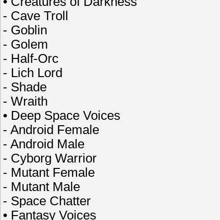
• Creatures of Darkness
- Cave Troll
- Goblin
- Golem
- Half-Orc
- Lich Lord
- Shade
- Wraith
• Deep Space Voices
- Android Female
- Android Male
- Cyborg Warrior
- Mutant Female
- Mutant Male
- Space Chatter
• Fantasy Voices