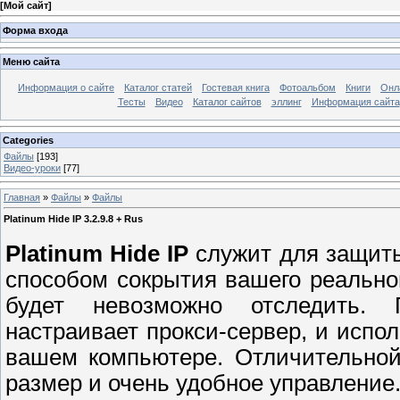
[
Мой сайт
]
Форма входа
Меню сайта
Информация о сайте
Каталог статей
Гостевая книга
Фотоальбом
Книги
Онл
Тесты
Видео
Каталог сайтов
эллинг
Информация сайта
Categories
Файлы
[193]
Видео-уроки
[77]
Главная
»
Файлы
»
Файлы
Platinum Hide IP 3.2.9.8 + Rus
Platinum Hide IP
служит для защит
способом сокрытия вашего реального
будет невозможно отследить.
настраивает прокси-сервер, и испол
вашем компьютере. Отличительной
размер и очень удобное управление