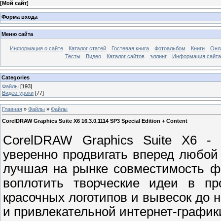
[
Мой сайт
]
Форма входа
Меню сайта
Информация о сайте
Каталог статей
Гостевая книга
Фотоальбом
Книги
Онл
Тесты
Видео
Каталог сайтов
эллинг
Информация сайта
Categories
Файлы
[193]
Видео-уроки
[77]
Главная
»
Файлы
»
Файлы
CorelDRAW Graphics Suite X6 16.3.0.1114 SP3 Special Edition + Content
CorelDRAW Graphics Suite X6 - 
уверенно продвигать вперед любой
лучшая на рынке совместимость ф
воплотить творческие идеи в пр
красочных логотипов и вывесок до
и привлекательной интернет-график